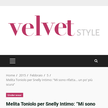
Skip
to
content
PRIMARY
MENU
Home
2015
Febbraio
5
Melita Toniolo per Snelly Intimo: “Mi sono rifatta… un po’ più
scura”
Underwear
Melita Toniolo per Snelly Intimo: “Mi sono