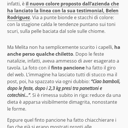
infatti, è
il nuovo colore proposto dall’azienda che
ha lanciato la linea con la sua testimonial, Belen
Rodriguez
. Via a punte bionde e stacchi di colore:
con la stagione calda le tendenze puntano sui toni
scuri, sulla pelle baciata dal sole sulle chiome.
Ma Melita non ha semplicemente scurito i capelli,
ha
anche perso qualche chiletto
. Dopo le feste
natalizie, infatti, aveva ammesso di aver esagerato a
tavola. La foto con il
finto pancione
ha fatto il giro
del web. L’immagine ha lasciato tutti di stucco ma il
post, poi, ha spazzato via ogni dubbio:
“Ciao bamboli,
dopo le feste, dopo i 2,3 kg presi tra panettoni e
cotechini…”
. Si è rimessa subito in riga: reduce da una
dieta è apparsa visibilmente dimagrita, nonostante
le forme.
Eppure quel finto pancione ha fatto chiacchierare i
fan che già si erano mostrati pronti alle