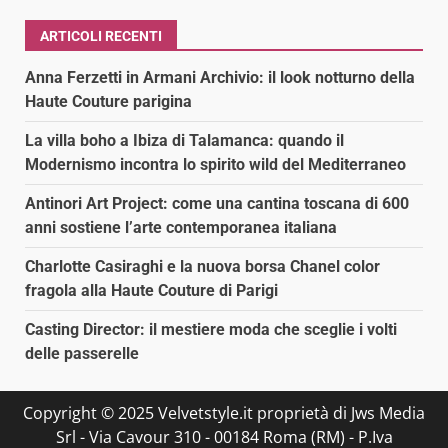
ARTICOLI RECENTI
Anna Ferzetti in Armani Archivio: il look notturno della
Haute Couture parigina
La villa boho a Ibiza di Talamanca: quando il
Modernismo incontra lo spirito wild del Mediterraneo
Antinori Art Project: come una cantina toscana di 600
anni sostiene l’arte contemporanea italiana
Charlotte Casiraghi e la nuova borsa Chanel color
fragola alla Haute Couture di Parigi
Casting Director: il mestiere moda che sceglie i volti
delle passerelle
Copyright © 2025 Velvetstyle.it proprietà di Jws Media
Srl - Via Cavour 310 - 00184 Roma (RM) - P.Iva