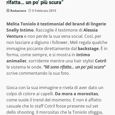
rifatta… un po’ più scura”
Redazione
5 Febbraio 2015
Melita Toniolo è testimonial del brand di lingerie
Snelly Intimo
. Raccoglie il testimone di
Alessia
Ventura
e non perde la sua vena social. Così, per
non lasciare a digiuno i follower, Meli regala qualche
immagine piccante direttamente dal
backstage
. È in
forma, come sempre, e si mostra in
intimo
animalier
, sorridente mentre una hair stylist
Cotril
le sistema le onde.
“Mi sono rifatta… un po’ più scura”
scrive commentando la sua foto.
Gioca con la sua immagine e rivela di aver dato un
colpo di colore ai capelli.
Da mora a morositas
,
come vuole il trend del momento. E non è affatto
casuale che lo staff Cotril fosse presente sul set
dello shooting. Il morositas che la Toniolo sfoggia,