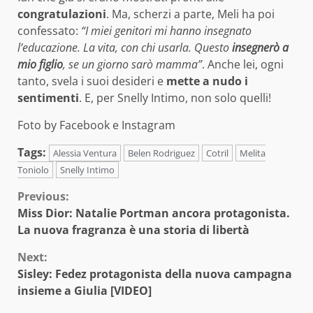
congratulazioni
. Ma, scherzi a parte, Meli ha poi
confessato:
“I miei genitori mi hanno insegnato
l’educazione. La vita, con chi usarla. Questo
insegnerò a
mio figlio
, se un giorno sarò mamma”
. Anche lei, ogni
tanto, svela i suoi desideri e
mette a nudo i
sentimenti
. E, per Snelly Intimo, non solo quelli!
Foto by Facebook e Instagram
Tags:
Alessia Ventura
Belen Rodriguez
Cotril
Melita
Toniolo
Snelly Intimo
Continue
Previous:
Miss Dior: Natalie Portman ancora protagonista.
Reading
La nuova fragranza è una storia di libertà
Next:
Sisley: Fedez protagonista della nuova campagna
insieme a Giulia [VIDEO]