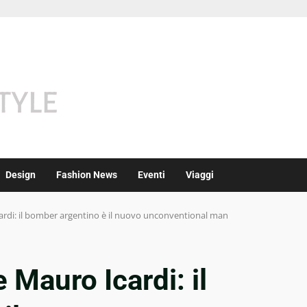
Design
Fashion News
Eventi
Viaggi
cardi: il bomber argentino è il nuovo unconventional man
e Mauro Icardi: il