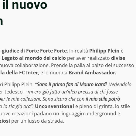
il nuovo
n
i
giudice di Forte Forte Forte
. In realtà
Philipp Plein
è
.
Legato al mondo del calcio
per aver realizzato
divise
nuova collaborazione. Prende la palla al balzo del successo
la della FC Inter
, e lo nomina
Brand Ambassador.
ri
Philipp Plein.
“
Sono il primo fan di Mauro Icardi
. Vedendolo
ner tedesco –
mi ero già fatto un’idea precisa di chi fosse
per le mie collezioni. Sono sicuro che con
il mio stile potrò
 lo sia già ora”.
Unconventional
e pieno di grinta, lo stile
 nuove creazioni parlano un linguaggio underground e
ziosi
per un lusso da strada.