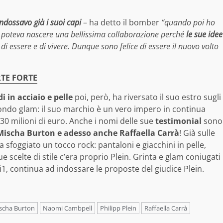
indossavo già i suoi capi
– ha detto il bomber
“quando poi ho
e poteva nascere una bellissima collaborazione perché
le sue idee
 essere e di vivere. Dunque sono felice di essere il nuovo volto
RTE FORTE
i in acciaio e pelle
poi, però, ha riversato il suo estro sugli
mondo glam: il suo marchio è un vero impero in continua
130 milioni di euro. Anche i nomi delle sue
testimonial
sono
ischa Burton e adesso anche Raffaella Carrà
! Già sulle
va sfoggiato un tocco rock: pantaloni e giacchini in pelle,
sue scelte di stile c’era proprio Plein. Grinta e glam coniugati
1, continua ad indossare le proposte del giudice Plein.
scha Burton
Naomi Cambpell
Philipp Plein
Raffaella Carrà