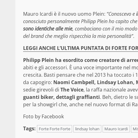
Mauro Icardi è il nuovo uomo Plein:
“Conoscevo e
conosciuto personalmente Philipp Plein ho capito ch
sono identiche alle mie
, combaciano con il mio modo di
del brand che meglio rispecchia la mia personalità”
.
LEGGI ANCHE L’ULTIMA PUNTATA DI FORTE FO
Philipp Plein ha esordito come creatore di arred
abiti e gli accessori. È una voce importante nel 
crescita. Basti pensare che nel 2013 ha toccato i 
da capogiro:
Naomi Cambpell, Lindsay Lohan, M
sedie girevoli di
The Voice
, la raffa nazionale ave
guanti biker, dettagli graffianti
. Beh, dietro le 
per la showgirl che, anche nel nuovo format di Rai
Foto by Facebook
Tags:
Forte Forte Forte
lindsay lohan
Mauro Icardi
Mi