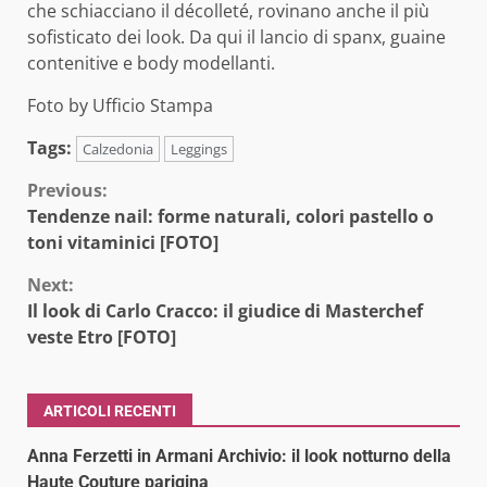
che schiacciano il décolleté, rovinano anche il più
sofisticato dei look. Da qui il lancio di spanx, guaine
contenitive e body modellanti.
Foto by Ufficio Stampa
Tags:
Calzedonia
Leggings
Continue
Previous:
Tendenze nail: forme naturali, colori pastello o
Reading
toni vitaminici [FOTO]
Next:
Il look di Carlo Cracco: il giudice di Masterchef
veste Etro [FOTO]
ARTICOLI RECENTI
Anna Ferzetti in Armani Archivio: il look notturno della
Haute Couture parigina