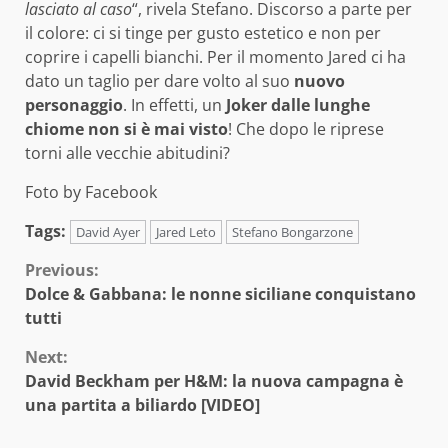
lasciato al caso
“, rivela Stefano. Discorso a parte per
il colore: ci si tinge per gusto estetico e non per
coprire i capelli bianchi. Per il momento Jared ci ha
dato un taglio per dare volto al suo
nuovo
personaggio
. In effetti, un
Joker dalle lunghe
chiome non si è mai visto
! Che dopo le riprese
torni alle vecchie abitudini?
Foto by Facebook
Tags:
David Ayer
Jared Leto
Stefano Bongarzone
Continue
Previous:
Dolce & Gabbana: le nonne siciliane conquistano
Reading
tutti
Next:
David Beckham per H&M: la nuova campagna è
una partita a biliardo [VIDEO]