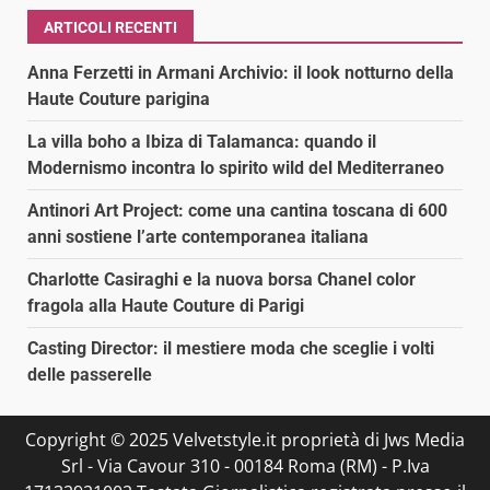
ARTICOLI RECENTI
Anna Ferzetti in Armani Archivio: il look notturno della
Haute Couture parigina
La villa boho a Ibiza di Talamanca: quando il
Modernismo incontra lo spirito wild del Mediterraneo
Antinori Art Project: come una cantina toscana di 600
anni sostiene l’arte contemporanea italiana
Charlotte Casiraghi e la nuova borsa Chanel color
fragola alla Haute Couture di Parigi
Casting Director: il mestiere moda che sceglie i volti
delle passerelle
Copyright © 2025 Velvetstyle.it proprietà di Jws Media
Srl - Via Cavour 310 - 00184 Roma (RM) - P.Iva