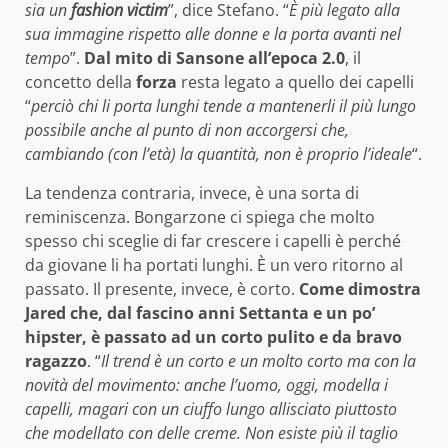
sia un
fashion victim
”, dice Stefano. “
È più legato alla
sua immagine rispetto alle donne e la porta avanti nel
tempo
”.
Dal mito di Sansone all’epoca 2.0
, il
concetto della
forza
resta legato a quello dei capelli
“
perciò chi li porta lunghi tende a mantenerli il più lungo
possibile anche al punto di non accorgersi che,
cambiando (con l’età) la quantità, non è proprio l’ideale
“.
La tendenza contraria, invece, è una sorta di
reminiscenza. Bongarzone ci spiega che molto
spesso chi sceglie di far crescere i capelli è perché
da giovane li ha portati lunghi. È un vero ritorno al
passato. Il presente, invece, è corto.
Come dimostra
Jared che, dal fascino anni Settanta e un po’
hipster, è passato ad un corto pulito e da bravo
ragazzo
. “
Il trend è un corto e un molto corto ma con la
novità del movimento: anche l’uomo, oggi, modella i
capelli, magari con un ciuffo lungo allisciato piuttosto
che modellato con delle creme. Non esiste più il taglio