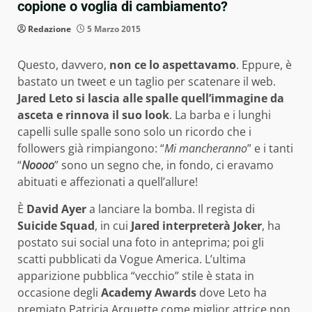
copione o voglia di cambiamento?
Redazione
5 Marzo 2015
Questo, davvero,
non ce lo aspettavamo
. Eppure, è
bastato un tweet e un taglio per scatenare il web.
Jared Leto si lascia alle spalle quell’immagine da
asceta e rinnova il suo look
. La barba e i lunghi
capelli sulle spalle sono solo un ricordo che i
followers già rimpiangono: “
Mi mancheranno
” e i tanti
“
Noooo
” sono un segno che, in fondo, ci eravamo
abituati e affezionati a quell’allure!
È
David Ayer
a lanciare la bomba. Il regista di
Suicide Squad
, in cui
Jared interpreterà Joker
, ha
postato sui social una foto in anteprima; poi gli
scatti pubblicati da Vogue America. L’ultima
apparizione pubblica “vecchio” stile è stata in
occasione degli
Academy Awards
dove Leto ha
premiato Patricia Arquette come miglior attrice non