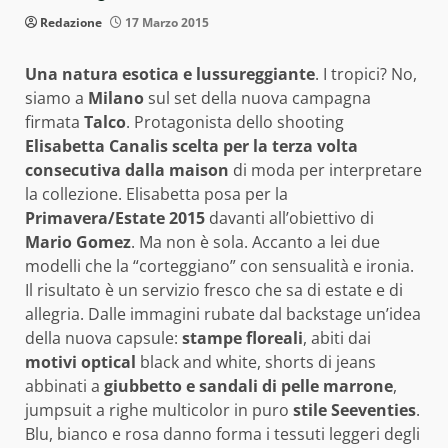
Redazione
17 Marzo 2015
Una natura esotica e lussureggiante
. I tropici? No,
siamo a
Milano
sul set della nuova campagna
firmata
Talco
. Protagonista dello shooting
Elisabetta Canalis scelta per la terza volta
consecutiva dalla maison
di moda per interpretare
la collezione. Elisabetta posa per la
Primavera/Estate 2015
davanti all’obiettivo di
Mario Gomez
. Ma non è sola. Accanto a lei due
modelli che la “corteggiano” con sensualità e ironia.
Il risultato è un servizio fresco che sa di estate e di
allegria. Dalle immagini rubate dal backstage un’idea
della nuova capsule:
stampe floreali
, abiti dai
motivi optical
black and white, shorts di jeans
abbinati a
giubbetto e sandali di pelle marrone
,
jumpsuit a righe multicolor in puro
stile Seeventies
.
Blu, bianco e rosa danno forma i tessuti leggeri degli