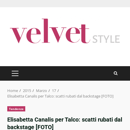
Skip
to
content
PRIMARY
MENU
Home
2015
Marzo
17
Elisabetta Canalis per Talco: scatti rubati dal backstage [FOTO]
Tendenze
Elisabetta Canalis per Talco: scatti rubati dal
backstage [FOTO]