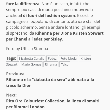
fare la differenza
. Non è un caso, infatti, che
sempre più case di moda peschino i nuovi volti
anche
al di fuori del fashion system
. E così, le
campagne si popolano di cantanti, attrici e star del
piccolo schermo. Senza andare lontano, gli esempi
si sprecano: da
Rihanna per Dior
a
Kristen Stewart
per Chanel
a
Fedez per Sisley
.
Foto by Ufficio Stampa
Tags:
Elisabetta Canalis
Fedez
Foto Moda
Kristen
Stewart
Mario Gomez
Rihanna
Talco
Continue
Previous:
Rihanna e la “ciabatta da sera” abbinata alla
Reading
tracolla Dior
Next:
Rita Ora Colourfest Collection, la linea di smalti
per Rimmel London