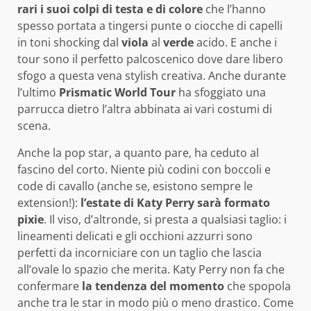
rari i suoi colpi di testa e di colore
che l’hanno
spesso portata a tingersi punte o ciocche di capelli
in toni shocking dal
viola
al
verde
acido. E anche i
tour sono il perfetto palcoscenico dove dare libero
sfogo a questa vena stylish creativa. Anche durante
l’ultimo
Prismatic World Tour
ha sfoggiato una
parrucca dietro l’altra abbinata ai vari costumi di
scena.
Anche la pop star, a quanto pare, ha ceduto al
fascino del corto. Niente più codini con boccoli e
code di cavallo (anche se, esistono sempre le
extension!):
l’estate di Katy Perry sarà formato
pixie
. Il viso, d’altronde, si presta a qualsiasi taglio: i
lineamenti delicati e gli occhioni azzurri sono
perfetti da incorniciare con un taglio che lascia
all’ovale lo spazio che merita. Katy Perry non fa che
confermare
la tendenza del momento
che spopola
anche tra le star in modo più o meno drastico. Come