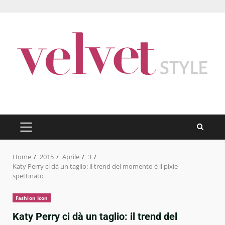
Skip
to
content
PRIMARY
MENU
Home
2015
Aprile
3
Katy Perry ci dà un taglio: il trend del momento è il pixie
spettinato
Fashion Icon
Katy Perry ci dà un taglio: il trend del