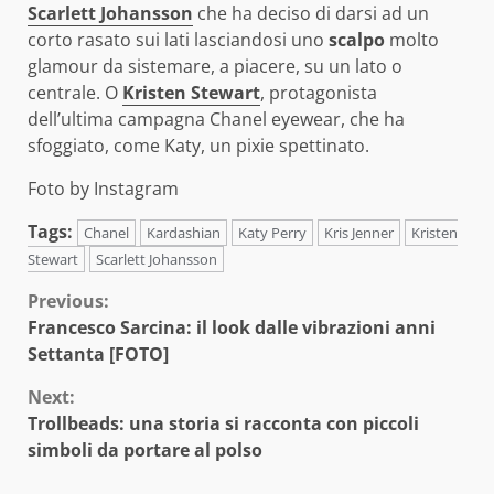
Scarlett Johansson
che ha deciso di darsi ad un
corto rasato sui lati lasciandosi uno
scalpo
molto
glamour da sistemare, a piacere, su un lato o
centrale. O
Kristen Stewart
, protagonista
dell’ultima campagna Chanel eyewear, che ha
sfoggiato, come Katy, un pixie spettinato.
Foto by Instagram
Tags:
Chanel
Kardashian
Katy Perry
Kris Jenner
Kristen
Stewart
Scarlett Johansson
Continue
Previous:
Francesco Sarcina: il look dalle vibrazioni anni
Reading
Settanta [FOTO]
Next:
Trollbeads: una storia si racconta con piccoli
simboli da portare al polso