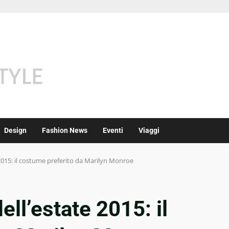
Design
Fashion News
Eventi
Viaggi
2015: il costume preferito da Marilyn Monroe
ll’estate 2015: il