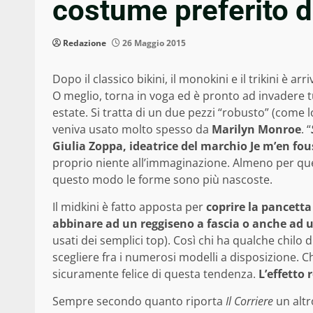
costume preferito 
Redazione
26 Maggio 2015
Dopo il classico bikini, il monokini e il trikini è ar
O meglio, torna in voga ed è pronto ad invadere t
estate. Si tratta di un due pezzi “robusto” (come 
veniva usato molto spesso da
Marilyn Monroe
. “
Giulia Zoppa, ideatrice del marchio Je m’en fou
proprio niente all’immaginazione. Almeno per qu
questo modo le forme sono più nascoste.
Il midkini è fatto apposta per
coprire la pancetta
abbinare ad un reggiseno a fascia o anche ad 
usati dei semplici top). Così chi ha qualche chilo 
scegliere fra i numerosi modelli a disposizione. Ch
sicuramente felice di questa tendenza.
L’effetto
Sempre secondo quanto riporta
Il Corriere
un altr