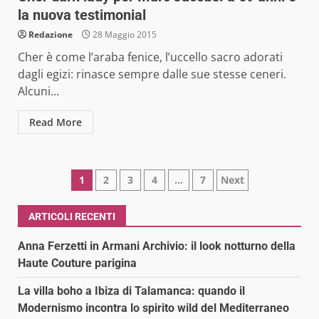
la nuova testimonial
Redazione
28 Maggio 2015
Cher è come l’araba fenice, l’uccello sacro adorati
dagli egizi: rinasce sempre dalle sue stesse ceneri.
Alcuni...
Read More
Paginazione
1
2
3
4
…
7
Next
degli
ARTICOLI RECENTI
articoli
Anna Ferzetti in Armani Archivio: il look notturno della
Haute Couture parigina
La villa boho a Ibiza di Talamanca: quando il
Modernismo incontra lo spirito wild del Mediterraneo