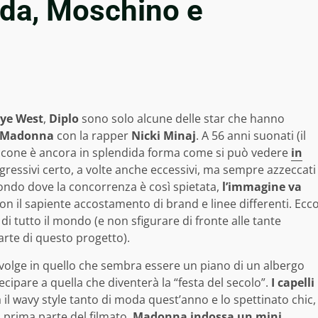
ada, Moschino e
ye West
,
Diplo
sono solo alcune delle star che hanno
Madonna
con la rapper
Nicki Minaj
. A 56 anni suonati (il
ccone è ancora in splendida forma come si può vedere
in
sgressivi certo, a volte anche eccessivi, ma sempre azzeccati
mondo dove la concorrenza è così spietata,
l’immagine va
on il sapiente accostamento di brand e linee differenti. Ecc
 di tutto il mondo (e non sfigurare di fronte alle tante
arte di questo progetto).
svolge in quello che sembra essere un piano di un albergo
cipare a quella che diventerà la “festa del secolo”.
I capelli
a il wavy style tanto di moda quest’anno e lo spettinato chic,
a prima parte del filmato,
Madonna indossa un mini