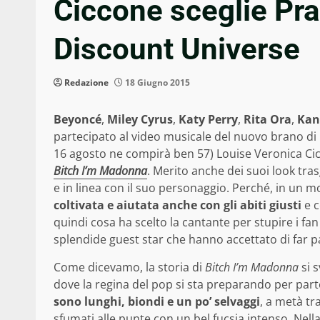
Ciccone sceglie Pr
Discount Universe
Redazione
18 Giugno 2015
Beyoncé
,
Miley Cyrus
,
Katy Perry
,
Rita Ora
,
Kan
partecipato al video musicale del nuovo brano di
16 agosto ne compirà ben 57) Louise Veronica Ci
Bitch I’m Madonna
. Merito anche dei suoi look tra
e in linea con il suo personaggio. Perché, in un 
coltivata e aiutata anche con gli abiti giusti
e c
quindi cosa ha scelto la cantante per stupire i fan
splendide guest star che hanno accettato di far p
Come dicevamo, la storia di
Bitch I’m Madonna
si 
dove la regina del pop si sta preparando per parte
sono lunghi, biondi e un po’ selvaggi
, a metà tr
sfumati alle punte con un bel fucsia intenso. Nell