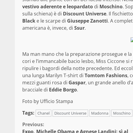
vestivo aderente e leopardato
di
Moschino
. So
sulla schiena) è di
Discount Universe
. Il fischiett
Black
e le scarpe di
Giuseppe Zanotti
. A completa
americana è, invece, di
Ssur
.
Ma man mano che la preparazione prosegue e la canz
cori e l’immancabile bacio lesbo, Miss Ciccone si r
ripulire i bagordi della notte precedente. Ed ec
una lunga Marilyn T-shirt di
Tomtom Fashions
, 
mezzi guanti rosa di
Gaspar
, un grande anello d’
bracciale di
Eddie Borgo
.
Foto by Ufficio Stampa
Tags:
Chanel
Discount Universe
Madonna
Moschino
Continue
Previous:
Expo, Michelle Obama e Agnese Landini: sì al