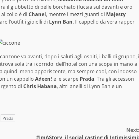
pra il giubbetto di pelle borchiato (fucsia sul davanti e oro
o al collo è di
Chanel
, mentre i mezzi guanti di
Majesty
re l’outfit i gioielli di
Lynn Ban
. Il cappello da vera rapper
one va avanti, dopo i saluti agli ospiti, i balli di gruppo, 
itrova sola tra i corridoi dell’hotel con una scopa in mano a
cola quindi meno appariscente, ma sempre cool, con indosso
con un cappello
Adeen!
e le scarpe
Prada
. Tra gli accessori:
argento di
Chris Habana
, altri anelli di Lynn Ban e un
Prada
Next
#ImAStory, il social casting di Intimissimi