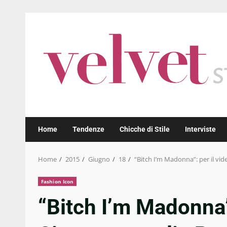
Skip
to
content
Home
Tendenze
Chicche di Stile
Interviste
Home
2015
Giugno
18
“Bitch I’m Madonna”: per il vi
Fashion Icon
“Bitch I’m Madonna”