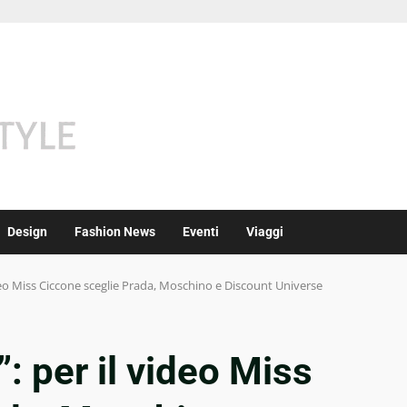
Design
Fashion News
Eventi
Viaggi
deo Miss Ciccone sceglie Prada, Moschino e Discount Universe
: per il video Miss