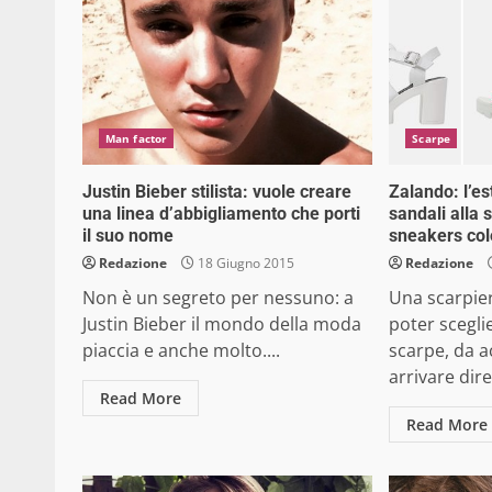
Man factor
Scarpe
Justin Bieber stilista: vuole creare
Zalando: l’es
una linea d’abbigliamento che porti
sandali alla 
il suo nome
sneakers col
Redazione
18 Giugno 2015
Redazione
Non è un segreto per nessuno: a
Una scarpier
Justin Bieber il mondo della moda
poter scegli
piaccia e anche molto....
scarpe, da a
arrivare dir
Read More
Read More