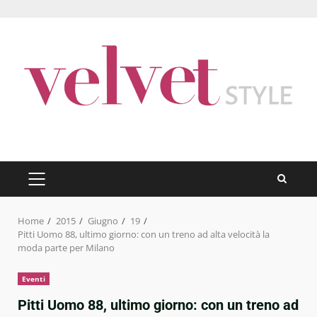
Skip
to
content
PRIMARY
MENU
Home
2015
Giugno
19
Pitti Uomo 88, ultimo giorno: con un treno ad alta velocità la
moda parte per Milano
Eventi
Pitti Uomo 88, ultimo giorno: con un treno ad