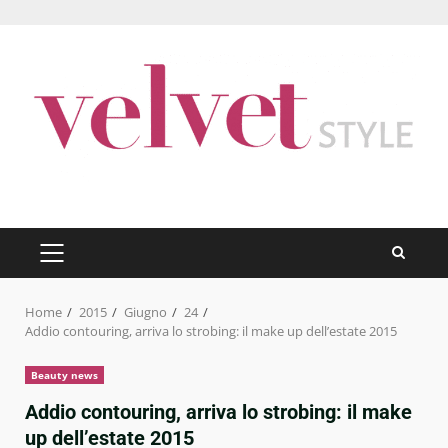
Skip
to
content
PRIMARY
MENU
Home
2015
Giugno
24
Addio contouring, arriva lo strobing: il make up dell’estate 2015
Beauty news
Addio contouring, arriva lo strobing: il make
up dell’estate 2015