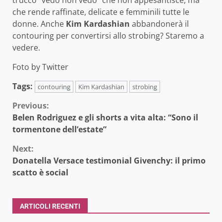
che rende raffinate, delicate e femminili tutte le
donne. Anche
Kim Kardashian
abbandonerà il
contouring per convertirsi allo strobing? Staremo a
vedere.
Foto by Twitter
Tags:
contouring
Kim Kardashian
strobing
Continue
Previous:
Belen Rodriguez e gli shorts a vita alta: “Sono il
Reading
tormentone dell’estate”
Next:
Donatella Versace testimonial Givenchy: il primo
scatto è social
ARTICOLI RECENTI