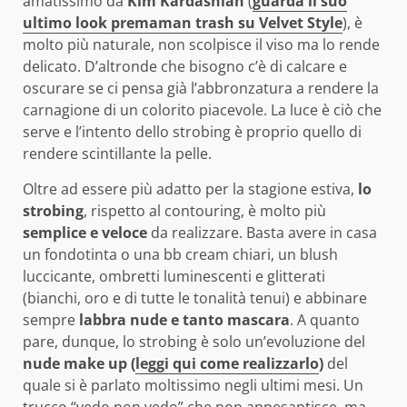
amatissimo da
Kim Kardashian
(
guarda il suo
ultimo look premaman trash su Velvet Style
), è
molto più naturale, non scolpisce il viso ma lo rende
delicato. D’altronde che bisogno c’è di calcare e
oscurare se ci pensa già l’abbronzatura a rendere la
carnagione di un colorito piacevole. La luce è ciò che
serve e l’intento dello strobing è proprio quello di
rendere scintillante la pelle.
Oltre ad essere più adatto per la stagione estiva,
lo
strobing
, rispetto al contouring, è molto più
semplice e veloce
da realizzare. Basta avere in casa
un fondotinta o una bb cream chiari, un blush
luccicante, ombretti luminescenti e glitterati
(bianchi, oro e di tutte le tonalità tenui) e abbinare
sempre
labbra nude e tanto mascara
. A quanto
pare, dunque, lo strobing è solo un’evoluzione del
nude make up (
leggi qui come realizzarlo
)
del
quale si è parlato moltissimo negli ultimi mesi. Un
trucco “vedo non vedo” che non appesantisce, ma