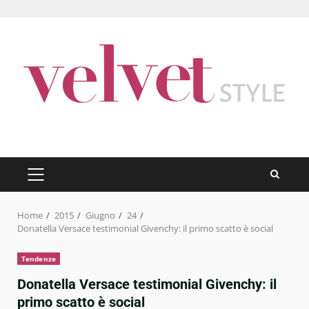
Skip
to
content
PRIMARY
MENU
Home
2015
Giugno
24
Donatella Versace testimonial Givenchy: il primo scatto è social
Tendenze
Donatella Versace testimonial Givenchy: il
primo scatto è social