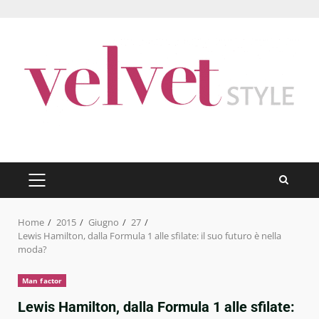
Skip
to
content
PRIMARY
MENU
Home
2015
Giugno
27
Lewis Hamilton, dalla Formula 1 alle sfilate: il suo futuro è nella
moda?
Man factor
Lewis Hamilton, dalla Formula 1 alle sfilate: