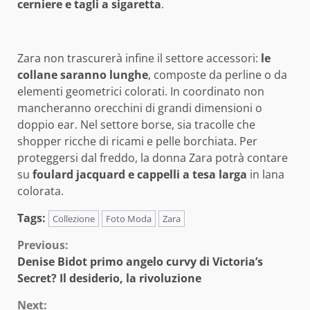
cerniere e tagli a sigaretta
.
Zara non trascurerà infine il settore accessori:
le
collane saranno lunghe
, composte da perline o da
elementi geometrici colorati. In coordinato non
mancheranno orecchini di grandi dimensioni o
doppio ear. Nel settore borse, sia tracolle che
shopper ricche di ricami e pelle borchiata. Per
proteggersi dal freddo, la donna Zara potrà contare
su
foulard jacquard e cappelli a tesa larga
in lana
colorata.
Tags:
Collezione
Foto Moda
Zara
Continue
Previous:
Denise Bidot primo angelo curvy di Victoria’s
Reading
Secret? Il desiderio, la rivoluzione
Next: