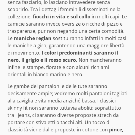
senza fasciarlo, lo lasciano intravedere senza
scoprirlo. Tra i dettagli femminili disseminati nella
collezione,
fiocchi in vita e sul collo
in molti capi. Le
camicie saranno invece oversize o ricche di pizzo e
trasparenze, pur non negando una certa comodità.
Le
maniche reglan
sostituiranno infatti in molti casi
le maniche a giro, garantendo una maggiore libertà
di movimento.
I colori predominanti saranno il
nero, il grigio e il rosso scuro.
Non mancheranno
infine le stampe, fiorate e con alcuni richiami
orientali in bianco marino e nero.
Le gambe dei pantaloni e delle tute saranno
decisamente ampie; vedremo molti pantaloni tagliati
alla caviglia e vita media anziché bassa. I classici
skinny fit non saranno tuttavia aboliti: soprattutto
tra i jeans, ci saranno diverse proposte strech da
portare con stivaletti o tacchi alti. Un tocco di
classicità viene dalle proposte in cotone con
pince,