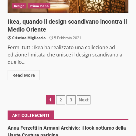
Design
Primo Piano
Ikea, quando il design scandivano incontra il
Medio Oriente
Cristina Migliaccio
5 Febbraio 2021
Fermi tutti: Ikea ha realizzato una collezione ad
edizione limitata che unisce il design scandivano a
quello...
Read More
Paginazione
1
2
3
Next
degli
ARTICOLI RECENTI
articoli
Anna Ferzetti in Armani Archivio: il look notturno della
Haute Couture parigina