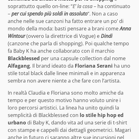
soprattutto quello on-line: “
E’ la cosa
– ha continuato
–
per cui spendo più soldi in assoluto
“. Non a caso
anche nelle sue canzoni ha fatto entrare un po’ di
mondo della moda: basti pensare a brani come
Anna
Wintour
(ovvero la direttrice di Vogue) e
Dindi
(canzone che parla di shopping). Poi qualche tempo
fa Baby K ha anche collaborato con il marchio
Blackblessed
per una capsule collection dal nome
Alfagang
. Il brand ideato da
Floriana Serani
ha uno
stile total black dalle linee minimali e in apparenza
sembra non avere niente a che fare con l’artista.
In realtà Claudia e Floriana sono molto amiche da
tempo e per questo motivo hanno voluto unire i
loro percorsi artistici. La linea ha unito quindi la
semplicità di Blackblessed con
lo stile hip hop ed
urbano
di Baby K, dando vita ad una serie di t-shirt
con stampe e cappelli dai dettagli geometrici. Magari
anche in futuro ci saranno altre sue incursioni nel