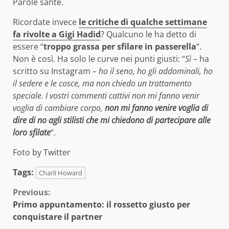
Parole sante.
Ricordate invece
le critiche di qualche settimane
fa rivolte a Gigi Hadid
? Qualcuno le ha detto di
essere “
troppo grassa per sfilare in passerella
“.
Non è così. Ha solo le curve nei punti giusti: “
Sì
– ha
scritto su Instagram –
ho il seno, ho gli addominali, ho
il sedere e le cosce, ma non chiedo un trattamento
speciale. I vostri commenti cattivi non mi fanno venir
voglia di cambiare corpo,
non mi fanno venire voglia di
dire di no agli stilisti che mi chiedono di partecipare alle
loro sfilate
“.
Foto by Twitter
Tags:
Charli Howard
Continue
Previous:
Primo appuntamento: il rossetto giusto per
Reading
conquistare il partner