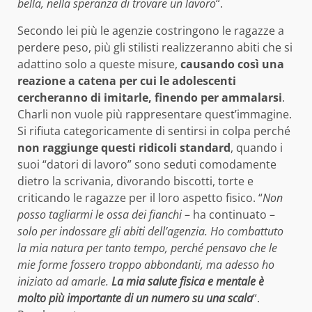
bella, nella speranza di trovare un lavoro
“.
Secondo lei più le agenzie costringono le ragazze a
perdere peso, più gli stilisti realizzeranno abiti che si
adattino solo a queste misure,
causando così una
reazione a catena per cui le adolescenti
cercheranno di imitarle, finendo per ammalarsi
.
Charli non vuole più rappresentare quest’immagine.
Si rifiuta categoricamente di sentirsi in colpa perché
non raggiunge questi ridicoli standard
, quando i
suoi “datori di lavoro” sono seduti comodamente
dietro la scrivania, divorando biscotti, torte e
criticando le ragazze per il loro aspetto fisico. “
Non
posso tagliarmi le ossa dei fianchi
– ha continuato –
solo per indossare gli abiti dell’agenzia. Ho combattuto
la mia natura per tanto tempo, perché pensavo che le
mie forme fossero troppo abbondanti, ma adesso ho
iniziato ad amarle.
La mia salute fisica e mentale è
molto più importante di un numero su una scala
“.