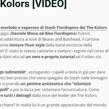
 Kolors [VIDEO]
, morbido e vaporoso di Stash Fiordispino dei The Kolors
.
ruppo (
Daniele Mona ed Alex Fiordispino
) hanno
ti addirittura ai look di Beavis and Butthead, il cartone
 Come
imitare l’hair style
della band vincitrice della
pi
? E’ stato lo stesso cantante a svelare i segreti nel corso di
ha dato vita ad
un vero e proprio tutorial
ed il video sta
ga rudimentale
“, asciugando i capelli a testa in giù per dare
ento ben preciso che viene spiegato da Stash nelle immagini
te si prende
un pettine antistatico che “
volumizza
pelli
“
e poi la lacca per sistemare l’acconciatura. Come
e tutti i dettagli
dalla voce del leader dei The Kolors.
rucchiere? In realtà lui è un grande appassionato del mondo