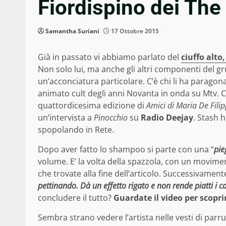
Fiordispino dei The
Samantha Suriani
17 Ottobre 2015
Già in passato vi abbiamo parlato del
ciuffo alto
Non solo lui, ma anche gli altri componenti del g
un’acconciatura particolare. C’è chi li ha paragona
animato cult degli anni Novanta in onda su Mtv.
quattordicesima edizione di
Amici di Maria De Filip
un’intervista a
Pinocchio
su
Radio Deejay
. Stash 
spopolando in Rete.
Dopo aver fatto lo shampoo si parte con una “
pie
volume. E’ la volta della spazzola, con un movim
che trovate alla fine dell’articolo. Successivamen
pettinando. Dà un effetto rigato e non rende piatti i ca
concludere il tutto?
Guardate il video per scoprir
Sembra strano vedere l’artista nelle vesti di par