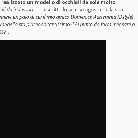
e
realizzato un modello di occhiali da sole molto
iali da indossare
– ha scritto lo scorso agosto nella sua
rmene un paio di cui il mio amico Domenico Auriemma (Dstyle)
l modello sta piacendo tantissimo!!! Al punto da farmi pensare a
ss?
“.