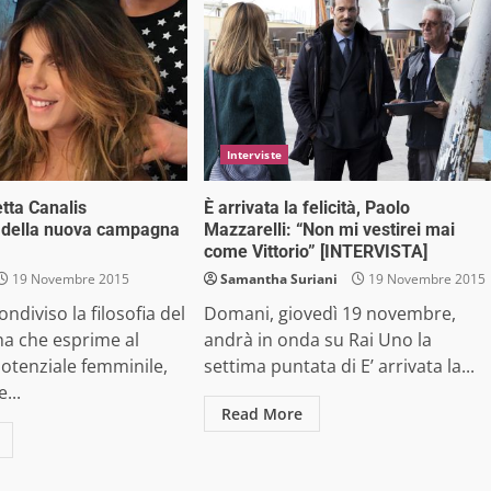
Interviste
etta Canalis
È arrivata la felicità, Paolo
a della nuova campagna
Mazzarelli: “Non mi vestirei mai
come Vittorio” [INTERVISTA]
19 Novembre 2015
Samantha Suriani
19 Novembre 2015
ndiviso la filosofia del
Domani, giovedì 19 novembre,
a che esprime al
andrà in onda su Rai Uno la
otenziale femminile,
settima puntata di E’ arrivata la...
...
Read More