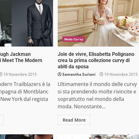
Moda Curvy
Hugh Jackman
Joie de vivre, Elisabetta Polignano
di Meet The Modern
crea la prima collezione curvy di
abiti da sposa
19 Novembre 2015
Samantha Suriani
19 Novembre 2015
ern Trailblazers è la
Ultimamente il mondo delle curvy
mpagna di Montblanc
si sta prendendo molte rivincite e
a New York dal regista
soprattutto nel mondo della
moda. Nonostante...
Read More