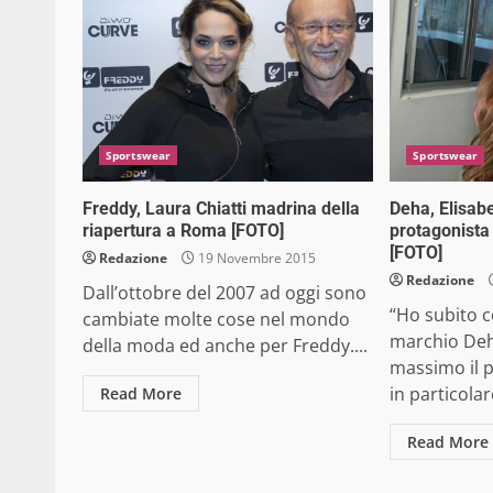
Sportswear
Sportswear
Freddy, Laura Chiatti madrina della
Deha, Elisab
riapertura a Roma [FOTO]
protagonist
[FOTO]
Redazione
19 Novembre 2015
Redazione
Dall’ottobre del 2007 ad oggi sono
“Ho subito co
cambiate molte cose nel mondo
marchio Deh
della moda ed anche per Freddy....
massimo il p
in particolare
Read More
Read More