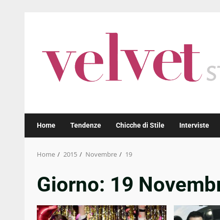
Skip
to
content
Home
Tendenze
Chicche di Stile
Interviste
Home
2015
Novembre
19
Giorno:
19 Novemb