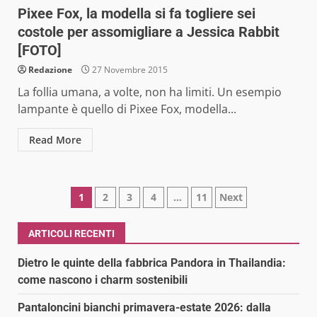
Pixee Fox, la modella si fa togliere sei
costole per assomigliare a Jessica Rabbit
[FOTO]
Redazione
27 Novembre 2015
La follia umana, a volte, non ha limiti. Un esempio
lampante è quello di Pixee Fox, modella...
Read More
Paginazione
1
2
3
4
…
11
Next
degli
ARTICOLI RECENTI
articoli
Dietro le quinte della fabbrica Pandora in Thailandia:
come nascono i charm sostenibili
Pantaloncini bianchi primavera-estate 2026: dalla