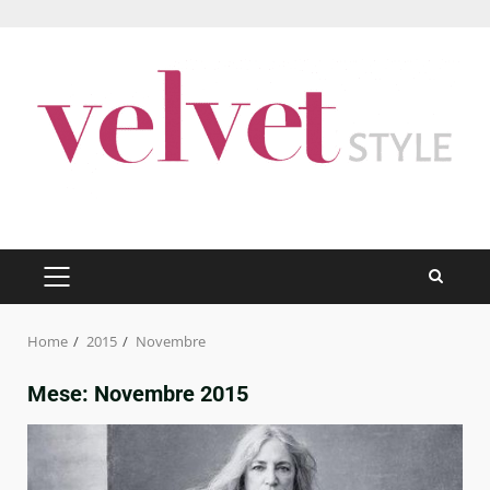
Skip
to
content
PRIMARY
MENU
Home
2015
Novembre
Mese:
Novembre 2015