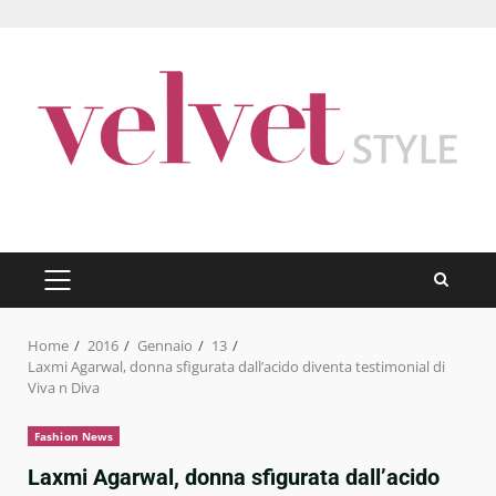
Skip
to
content
PRIMARY
MENU
Home
2016
Gennaio
13
Laxmi Agarwal, donna sfigurata dall’acido diventa testimonial di
Viva n Diva
Fashion News
Laxmi Agarwal, donna sfigurata dall’acido