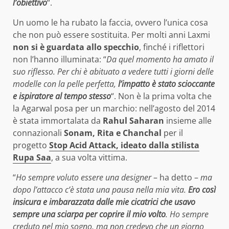
l’obiettivo
“.
Un uomo le ha rubato la faccia, ovvero l’unica cosa
che non può essere sostituita. Per molti anni Laxmi
non si è guardata allo specchio
, finché i riflettori
non l’hanno illuminata: “
Da quel momento ha amato il
suo riflesso. Per chi è abituato a vedere tutti i giorni delle
modelle con la pelle perfetta,
l’impatto è stato scioccante
e ispiratore al tempo stesso
“. Non è la prima volta che
la Agarwal posa per un marchio: nell’agosto del 2014
è stata immortalata da
Rahul Saharan
insieme alle
connazionali
Sonam, Rita e Chanchal
per il
progetto
Stop Acid Attack, ideato dalla stilista
Rupa Saa
, a sua volta vittima.
“
Ho sempre voluto essere una designer
– ha detto –
ma
dopo l’attacco c’è stata una pausa nella mia vita.
Ero così
insicura e imbarazzata dalle mie cicatrici che usavo
sempre una sciarpa per coprire il mio volto
. Ho sempre
creduto nel mio sogno, ma non credevo che un giorno