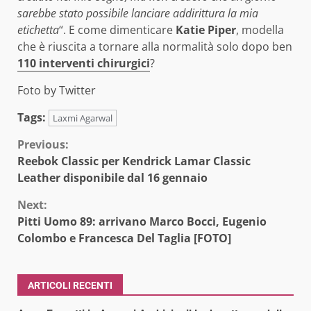
sarebbe stato possibile lanciare addirittura la mia
etichetta
“. E come dimenticare
Katie Piper
, modella
che è riuscita a tornare alla normalità solo dopo ben
110 interventi chirurgici
?
Foto by Twitter
Tags:
Laxmi Agarwal
Continue
Previous:
Reebok Classic per Kendrick Lamar Classic
Reading
Leather disponibile dal 16 gennaio
Next:
Pitti Uomo 89: arrivano Marco Bocci, Eugenio
Colombo e Francesca Del Taglia [FOTO]
ARTICOLI RECENTI