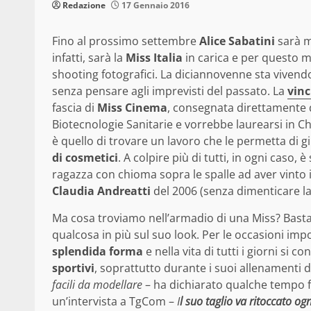
Redazione
17 Gennaio 2016
Fino al prossimo settembre
Alice Sabatini
sarà m
infatti, sarà la
Miss Italia
in carica e per questo mo
shooting fotografici. La diciannovenne sta vivend
senza pensare agli imprevisti del passato. La
vinc
fascia di
Miss Cinema
, consegnata direttamente da
Biotecnologie Sanitarie e vorrebbe laurearsi in C
è quello di trovare un lavoro che le permetta di gi
di cosmetici
. A colpire più di tutti, in ogni caso, è
ragazza con chioma sopra le spalle ad aver vinto i
Claudia Andreatti
del 2006 (senza dimenticare l
Ma cosa troviamo nell’armadio di una Miss? Basta 
qualcosa in più sul suo look. Per le occasioni impor
splendida forma
e nella vita di tutti i giorni si 
sportivi
, soprattutto durante i suoi allenamenti di
facili da modellare
– ha dichiarato qualche tempo fa
un’intervista a TgCom –
I
l suo taglio va ritoccato og