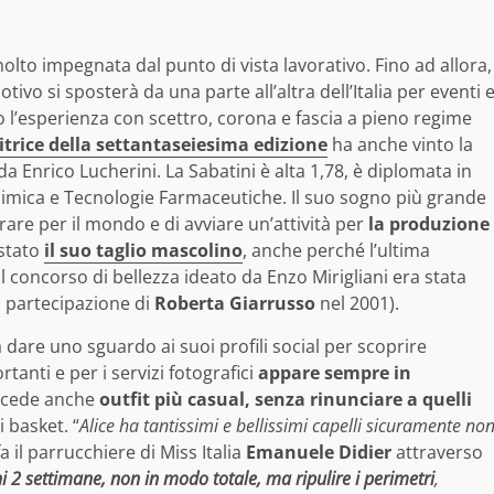
olto impegnata dal punto di vista lavorativo. Fino ad allora,
tivo si sposterà da una parte all’altra dell’Italia per eventi 
o l’esperienza con scettro, corona e fascia a pieno regime
itrice della settantaseiesima edizione
ha anche vinto la
 Enrico Lucherini. La Sabatini è alta 1,78, è diplomata in
himica e Tecnologie Farmaceutiche. Il suo sogno più grande
rare per il mondo e di avviare un’attività per
la produzione
 stato
il suo taglio mascolino
, anche perché l’ultima
l concorso di bellezza ideato da Enzo Mirigliani era stata
a partecipazione di
Roberta Giarrusso
nel 2001).
dare uno sguardo ai suoi profili social per scoprire
tanti e per i servizi fotografici
appare sempre in
concede anche
outfit più casual, senza rinunciare a quelli
 basket. “
Alice ha tantissimi e bellissimi capelli sicuramente no
 il parrucchiere di Miss Italia
Emanuele Didier
attraverso
ni 2 settimane, non in modo totale, ma ripulire i perimetri
,