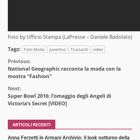
Foto by Ufficio Stampa (LaPresse – Daniele Badolato)
Tags:
Foto Moda
juventus
Trussardi
video
Continue
Previous:
National Geographic racconta la moda con la
Reading
mostra “Fashion”
Next:
Super Bowl 2016: l’omaggio degli Angeli di
Victoria’s Secret [VIDEO]
ARTICOLI RECENTI
Anna Ferzetti in Armani Archivio: il look notturno della