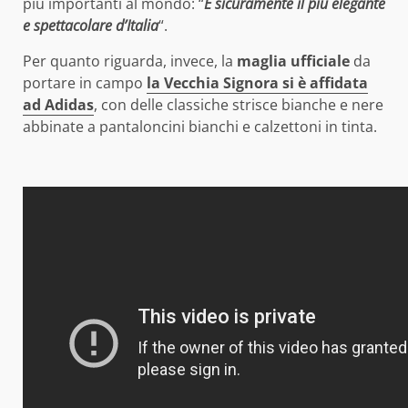
più importanti al mondo: “
E sicuramente il più elegante
e spettacolare d’Italia
“.
Per quanto riguarda, invece, la
maglia ufficiale
da
portare in campo
la Vecchia Signora si è affidata
ad Adidas
, con delle classiche strisce bianche e nere
abbinate a pantaloncini bianchi e calzettoni in tinta.