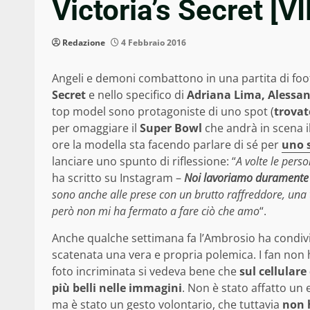
Victoria’s Secret [V
Redazione
4 Febbraio 2016
Angeli e demoni combattono in una partita di footb
Secret
e nello specifico di
Adriana Lima, Alessan
top model sono protagoniste di uno spot (
trovat
per omaggiare il
Super Bowl
che andrà in scena i
ore la modella sta facendo parlare di sé per
uno s
lanciare uno spunto di riflessione: “
A volte le pers
ha scritto su Instagram –
Noi lavoriamo duramente e
sono anche alle prese con un brutto raffreddore, una
però non mi ha fermato a fare ciò che amo
“.
Anche qualche settimana fa l’Ambrosio ha condivi
scatenata una vera e propria polemica. I fan non 
foto incriminata si vedeva bene che
sul cellulare
più belli nelle immagini
. Non è stato affatto un
ma è stato un gesto volontario, che tuttavia
non h