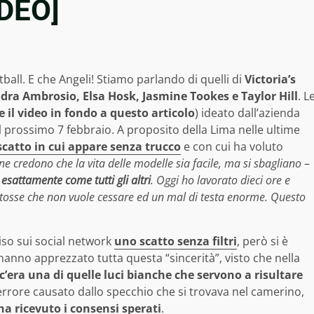
IDEO]
all. E che Angeli! Stiamo parlando di quelli di
Victoria’s
dra Ambrosio, Elsa Hosk, Jasmine Tookes e Taylor Hill
. L
e il video in fondo a questo articolo
) ideato dall’azienda
l prossimo 7 febbraio. A proposito della Lima nelle ultime
catto in cui appare senza trucco
e con cui ha voluto
one credono che la vita delle modelle sia facile, ma si sbagliano
–
sattamente come tutti gli altri
. Oggi ho lavorato dieci ore e
 tosse che non vuole cessare ed un mal di testa enorme. Questo
so sui social network
uno scatto senza filtri
, però si è
hanno apprezzato tutta questa “sincerità”, visto che nella
 c’era una di quelle luci bianche che servono a risultare
 errore causato dallo specchio che si trovava nel camerino,
a ricevuto i consensi sperati
.