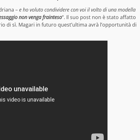
driana –
e ho voluto condividere con voi il volto di una modella
essaggio non venga frainteso
“. Il suo post non è stato affatto
o di sì. Magari in futuro quest’ultima avrà l’opportunità di