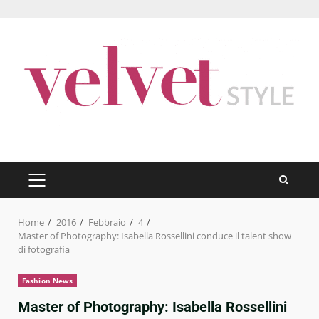
Skip
to
content
PRIMARY
MENU
Home
2016
Febbraio
4
Master of Photography: Isabella Rossellini conduce il talent show
di fotografia
Fashion News
Master of Photography: Isabella Rossellini