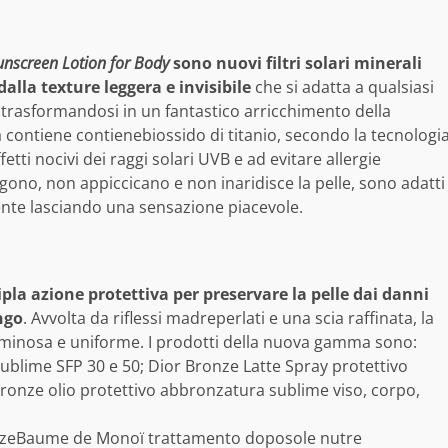
unscreen Lotion for Body
sono nuovi filtri solari minerali
lla texture leggera e invisibile
che si adatta a qualsiasi
e trasformandosi in un fantastico arricchimento della
a contiene contienebiossido di titanio, secondo la tecnologi
fetti nocivi dei raggi solari UVB e ad evitare allergie
ngono, non appiccicano e non inaridisce la pelle, sono adatti
mente lasciando una sensazione piacevole.
ipla azione protettiva per preservare la pelle dai danni
ngo
. Avvolta da riflessi madreperlati e una scia raffinata, la
uminosa e uniforme. I prodotti della nuova gamma sono:
blime SFP 30 e 50; Dior Bronze Latte Spray protettivo
ronze olio protettivo abbronzatura sublime viso, corpo,
onzeBaume de Monoï trattamento doposole nutre