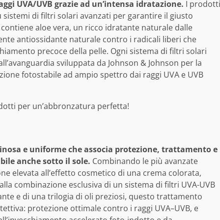
i raggi UVA/UVB grazie ad un’intensa idratazione.
I prodott
stemi di filtri solari avanzati per garantire il giusto
 contiene aloe vera, un ricco idratante naturale dalle
ente antiossidante naturale contro i radicali liberi che
iamento precoce della pelle. Ogni sistema di filtri solari
ll’avanguardia sviluppata da Johnson & Johnson per la
ezione fotostabile ad ampio spettro dai raggi UVA e UVB
nosa e uniforme che associa protezione, trattamento e
ile anche sotto il sole.
Combinando le più avanzate
ne elevata all’effetto cosmetico di una crema colorata,
la combinazione esclusiva di un sistema di filtri UVA-UVB
nte e di una trilogia di oli preziosi, questo trattamento
otettiva: protezione ottimale contro i raggi UVA–UVB, e