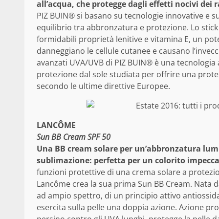
all’acqua, che protegge dagli effetti nocivi de
PIZ BUIN® si basano su tecnologie innovative e su si
equilibrio tra abbronzatura e protezione. Lo stick
formidabili proprietà lenitive e vitamina E, un pot
danneggiano le cellule cutanee e causano l’invecch
avanzati UVA/UVB di PIZ BUIN® è una tecnologia a
protezione dal sole studiata per offrire una prot
secondo le ultime direttive Europee.
LANCÔME
Sun BB Cream SPF 50
Una BB cream solare per un’abbronzatura lumi
sublimazione: perfetta per un colorito impeccab
funzioni protettive di una crema solare a protezio
Lancôme crea la sua prima Sun BB Cream. Nata dal
ad ampio spettro, di un principio attivo antiossida
esercita sulla pelle una doppia azione. Azione pr