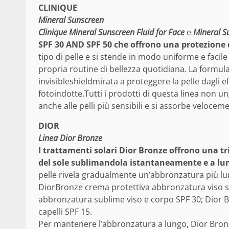
CLINIQUE
Mineral Sunscreen
Clinique Mineral Sunscreen Fluid for Face
e
Mineral S
SPF 30 AND SPF 50 che offrono una protezione da
tipo di pelle e si stende in modo uniforme e facil
propria routine di bellezza quotidiana. La formul
invisibleshieldmirata a proteggere la pelle dagli ef
fotoindotte.Tutti i prodotti di questa linea non u
anche alle pelli più sensibili e si assorbe veloce
DIOR
Linea Dior Bronze
I trattamenti solari Dior Bronze offrono una tr
del sole sublimandola istantaneamente e a lu
pelle rivela gradualmente un’abbronzatura più l
DiorBronze crema protettiva abbronzatura viso su
abbronzatura sublime viso e corpo SPF 30; Dior B
capelli SPF 15.
Per mantenere l’abbronzatura a lungo, Dior Br