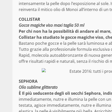
intensamente la pelle dopo l’esposizione al sole. I
reinventa il mitico olio di Monoi all’interno di u
COLLISTAR
Gocce magiche viso maxi taglia 50 ml
Per chi non ha la possibilità di andare al ma
Collistar ha studiato le gocce magiche viso, ch
Bastano poche gocce e la pelle sarà luminosa e
Tutto grazie alla professionale formula esclusiva 
Rapid, molecola autoabbronzante di nuova generaz
offre risultati rapidi e naturali, senza il rischio d
SEPHORA
Olio sublime glitterato
È Il più seducente degli oli secchi Sephora, in
immediatamente, nutre e illumina la pelle con un ir
testata, agisce immediatamente, nutre e illumina l
elastica, la pelle è visibilmente più bella. Arricchi