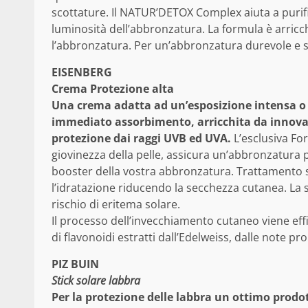
scottature. Il NATUR’DETOX Complex aiuta a purifi
luminosità dell’abbronzatura. La formula è arricch
l’abbronzatura. Per un’abbronzatura durevole e 
EISENBERG
Crema Protezione alta
Una crema adatta ad un’esposizione intensa o a 
immediato assorbimento, arricchita da innovativi
protezione dai raggi UVB ed UVA.
L’esclusiva Fo
giovinezza della pelle, assicura un’abbronzatura 
booster della vostra abbronzatura. Trattamento sol
l’idratazione riducendo la secchezza cutanea. La su
rischio di eritema solare.
Il processo dell’invecchiamento cutaneo viene ef
di flavonoidi estratti dall’Edelweiss, dalle note p
PIZ BUIN
Stick solare labbra
Per la protezione delle labbra un ottimo prodot