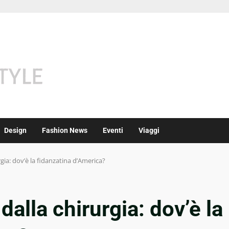
Design
Fashion News
Eventi
Viaggi
gia: dov’è la fidanzatina d’America?
alla chirurgia: dov’è la