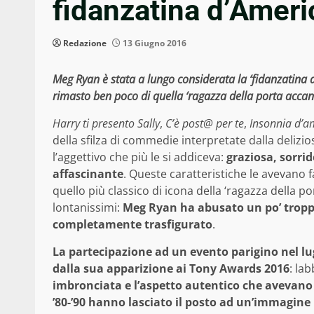
fidanzatina d’Ameri
Redazione
13 Giugno 2016
Meg Ryan è stata a lungo considerata la ‘fidanzatina d
rimasto ben poco di quella ‘ragazza della porta accanto’
Harry ti presento Sally
,
C’è post@ per te
,
Insonnia d’a
della sfilza di commedie interpretate dalla delizi
l’aggettivo che più le si addiceva:
graziosa, sorr
affascinante
. Queste caratteristiche le avevano f
quello più classico di icona della ‘ragazza della 
lontanissimi:
Meg Ryan ha abusato un po’ troppo 
completamente trasfigurato
.
La partecipazione ad un evento parigino nel lu
dalla sua apparizione ai Tony Awards 2016
: la
imbronciata e l’aspetto autentico che avevano 
’80-’90 hanno lasciato il posto ad un’immagine 