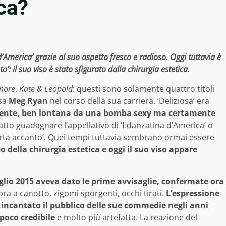
ca?
’America’ grazie al suo aspetto fresco e radioso. Oggi tuttavia è
: il suo viso è stato sfigurato dalla chirurgia estetica.
more
,
Kate & Leopold
: questi sono solamente quattro titoli
osa
Meg Ryan
nel corso della sua carriera. ‘Deliziosa’ era
idente, ben lontana da una bomba sexy ma certamente
atto guadagnare l’appellativo di ‘fidanzatina d’America’ o
porta accanto’. Quei tempi tuttavia sembrano ormai essere
della chirurgia estetica e oggi il suo viso appare
glio 2015 aveva dato le prime avvisaglie, confermate ora
bbra a canotto, zigomi sporgenti, occhi tirati.
L’espressione
incantato il pubblico delle sue commedie negli anni
poco credibile
e molto più artefatta. La reazione del