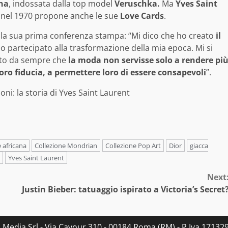
na
, indossata dalla top model
Veruschka.
Ma
Yves Saint
e nel 1970 propone anche le sue
Love Cards
.
la sua prima conferenza stampa: “Mi dico che ho creato
il
ho partecipato alla trasformazione della mia epoca. Mi si
uto da sempre che
la moda non servisse solo a rendere pi
loro fiducia, a permettere loro di essere consapevoli
”.
 africana
Collezione Mondrian
Collezione Pop Art
Dior
giacca
Yves Saint Laurent
Next
Justin Bieber: tatuaggio ispirato a Victoria’s Secret
s Media Srl - Via Cavour 310 - 00184 Roma (RM) - P.Iva 171329