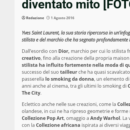
diventato mito [FOT
Redazione
1 Agosto 2016
Yves Saint Laurent, la sua storia ripercorsa in un’info
stilista e del marchio che ha segnato profondamente
Dall’esordio con
Dior,
marchio per cui lo stilista 
creativo
, fino alla creazione della propria maiso
stilista ha influito fortemente nella moda di q
successo del suo
tailleur
che ha quasi scavalcato
passerella
lo smoking da donna
, un elemento di
anni anche al cinema, tra gli ultimi lo smoking di
The City
.
Eclettico anche nelle sue creazioni, come la
Colle
olandese, in cui ne ha ripreso geometrie e forme r
Collezione Pop Art
, omaggio a
Andy Warhol
. La
con la
Collezione africana
ispirata ai diversi via