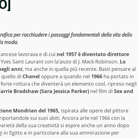
O]
grafica per racchiudere i passaggi fondamentali della vita dello
 la moda.
francese lavorava e di cui
nel 1957 è diventato direttore
n Yves Saint Laurant con la’aiuto di J. Mack Robinson.
Lo
uegli anni
, ma anche in quella più recente. Basti pensare al
 quello di
Chanel
oppure a quando nel
1966
ha portato in
 forte rottura che diventerà un elemento cool, ripreso negli
Carrie Bradshaw (Sara Jessica Parker)
nel film di
Sex and
zione Mondrian del 1965,
ispirata alle opere del pittore
iportandole sui suoi abiti. Ancora arte nel 1966 con la
 varietà della sua creatività si espire anche un anno dopo
ggi in Egitto e in particolare alla sua ammirazione per