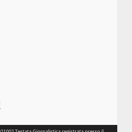
ù
:
?
21002 Testata Giornalistica registrata presso il