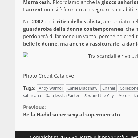
Marrakesh.
Ricordiamo anche la
giacca saharia
Laurent
non si è fermato a disegnare solo abiti 
Nel
2002
poi il
ritiro dello stilista,
annunciato nel
guardaroba della donna contemporanea
, che 
perdonerà di farmene un vanto, perché ho cred
belle le donne, ma anche a rassicurarle, a dar 
Photo Credit Catalove
Tags:
Andy Warhol
Carrie Bradshaw
Chanel
Collezione
sahariana
Sara Jessica Parker
Sex and the City
Veruschka
Continue
Previous:
Bella Hadid super sexy al supermercato
Reading
Copyright © 2025 Velvetstyle.it proprietà di Jw