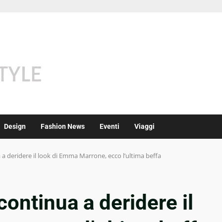
Design
Fashion News
Eventi
Viaggi
a a deridere il look di Emma Marrone, ecco l’ultima beffa
continua a deridere il