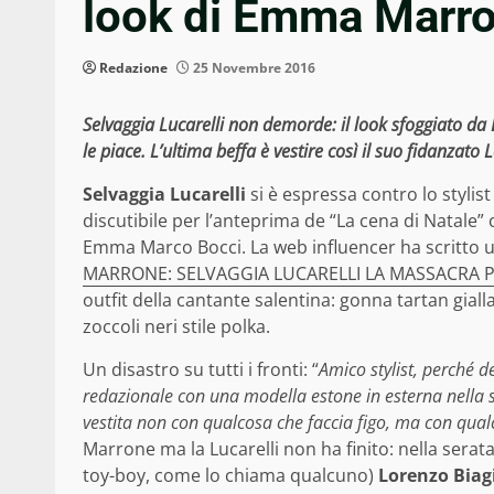
look di Emma Marron
Redazione
25 Novembre 2016
Selvaggia Lucarelli non demorde: il look sfoggiato d
le piace. L’ultima beffa è vestire così il suo fidanzato
Selvaggia Lucarelli
si è espressa contro lo stylist
discutibile per l’anteprima de “La cena di Natale” ch
Emma Marco Bocci. La web influencer ha scritto 
MARRONE: SELVAGGIA LUCARELLI LA MASSACRA P
outfit della cantante salentina: gonna tartan gialla
zoccoli neri stile polka.
Un disastro su tutti i fronti: “
Amico stylist, perché 
redazionale con una modella estone in esterna nella s
vestita non con qualcosa che faccia figo, ma con qualc
Marrone ma la Lucarelli non ha finito: nella serata
toy-boy, come lo chiama qualcuno)
Lorenzo Biagi