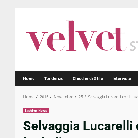
Skip
to
content
Home
Tendenze
Chicche di Stile
Interviste
Home
2016
Novembre
25
Selvaggia Lucarelli continu
Fashion News
Selvaggia Lucarelli 