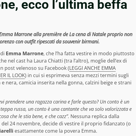
e, ecco l’ultima beffa
a Emma Marrone alla première de La cena di Natale proprio non
 Lorenzo con outfit ripescati da souvenir birmani.
 di
Emma Marrone
, che l’ha fatta vestire in modo piuttosto
e nel cast ha Laura Chiatti (tra l’altro), moglie dell’ex di
un post velenoso su Facebook (
LEGGI ANCHE EMMA
ER IL LOOK
) in cui si esprimeva senza mezzi termini sugli
 e nera, camicia inserita nella gonna, calzini beige e strani
devi prendere una ragazza carina e farle questo? Un conto è un
teppa russa, un conto è una cantante che va solo valorizzata e
osa che le stia bene, e che cazz”.
Nessuna replica dalla
 del 24 novembre, decide di vestire il proprio fidanzato (o
arelli
esattamente come la povera Emma.