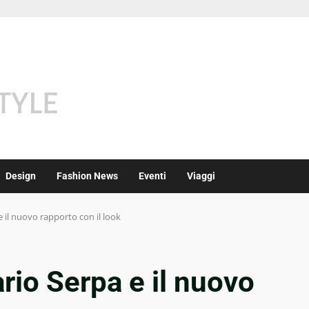
Design
Fashion News
Eventi
Viaggi
 il nuovo rapporto con il look
io Serpa e il nuovo