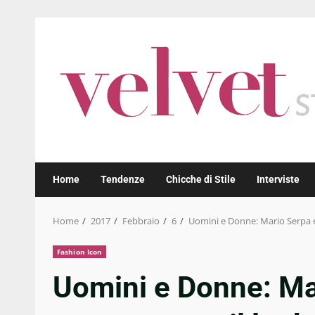
Skip
to
content
Home
Tendenze
Chicche di Stile
Interviste
Home
2017
Febbraio
6
Uomini e Donne: Mario Serpa e
Fashion Icon
Uomini e Donne: Mar