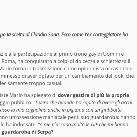
po la scelta di Claudio Sona. Ecco come l’ex corteggiatore ha
ie alla partecipazione al primo trono gay di Uomini e
 Roma, ha conquistato a colpi di dolcezza e schiettezza il
 Mario torna in trasmissione come opinionista occasionale
a ammesso di aver optato per un cambiamento del look, che
a decisamente troppo casual.
viste Mario ha spiegato di
dover gestire di più la propria
ggio pubblico: “
È vero che quando ho capito di avere gli occhi
passo la mia cagnolina anche in pigiama con un giubbotto
anno un’ossessione maniacale per il suo guardaroba: hanno
le ha indossate:
“A me piaccono molto le GIF che mi hanno
 guardaroba di Serpa?