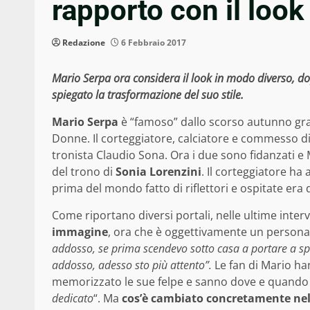
rapporto con il look
Redazione
6 Febbraio 2017
Mario Serpa ora considera il look in modo diverso, do
spiegato la trasformazione del suo stile.
Mario Serpa
è “famoso” dallo scorso autunno graz
Donne. Il corteggiatore, calciatore e commesso di
tronista Claudio Sona. Ora i due sono fidanzati e
del trono di
Sonia Lorenzini
. Il corteggiatore h
prima del mondo fatto di riflettori e ospitate er
Come riportano diversi portali, nelle ultime inter
immagine
, ora che è oggettivamente un persona
addosso, se prima scendevo sotto casa a portare a s
addosso, adesso sto più attento”.
Le fan di Mario h
memorizzato le sue felpe e sanno dove e quando 
dedicato
“. Ma
cos’è cambiato concretamente nel