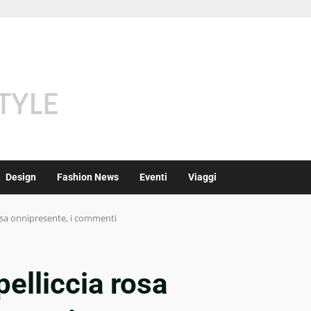
Design
Fashion News
Eventi
Viaggi
a rosa onnipresente, i commenti
 pelliccia rosa