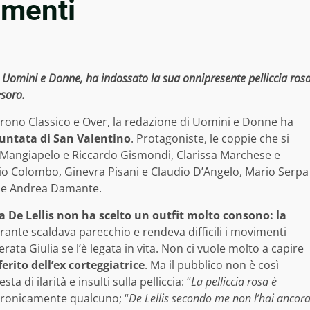
mmenti
di Uomini e Donne, ha indossato la sua onnipresente pelliccia ros
esoro.
 Trono Classico e Over, la redazione di Uomini e Donne ha
 puntata di San Valentino
. Protagoniste, le coppie che si
 Mangiapelo e Riccardo Gismondi, Clarissa Marchese e
io Colombo, Ginevra Pisani e Claudio D’Angelo, Mario Serpa
is e Andrea Damante.
la De Lellis non ha scelto un outfit molto consono: la
nte scaldava parecchio e rendeva difficili i movimenti
ata Giulia se l’è legata in vita. Non ci vuole molto a capire
eferito dell’ex corteggiatrice
. Ma il pubblico non è così
 di ilarità e insulti sulla pelliccia: “
La pelliccia rosa è
ironicamente qualcuno; “
De Lellis secondo me non l’hai ancor