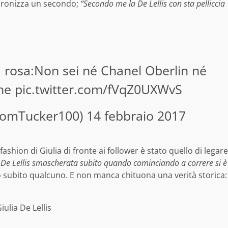
 ironizza un secondo;
“Secondo me la De Lellis con sta pelliccia
cia rosa:Non sei né Chanel Oberlin né
ne
pic.twitter.com/fVqZ0UXWvS
TomTucker100)
14 febbraio 2017
shion di Giulia di fronte ai follower è stato quello di legare
 De Lellis smascherata subito quando cominciando a correre si è
subito qualcuno. E non manca chituona una verità storica: