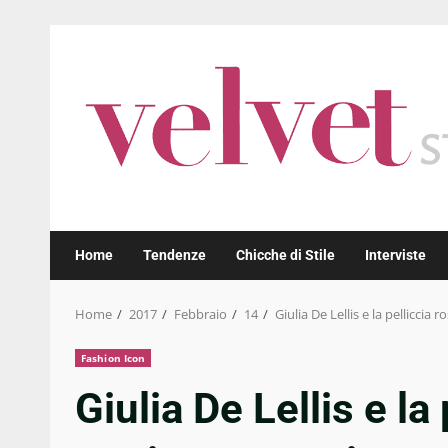
Skip
to
content
Home
Tendenze
Chicche di Stile
Interviste
Home
2017
Febbraio
14
Giulia De Lellis e la pellicci
Fashion Icon
Giulia De Lellis e la