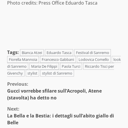
Photo credits: Press Office Eduardo Tasca
Tags:
Bianca Atzei
Eduardo Tasca
Festival di Sanremo
Fiorella Mannoia
Francesco Gabbani
Lodovica Comello
look
di Sanremo
Maria De Filippi
Paola Turci
Riccardo Tisci per
Givenchy
stylist
stylist di Sanremo
Continue
Previous:
Gucci vorrebbe sfilare sull’Acropoli, Atene
Reading
(stavolta) ha detto no
Next:
La Bella e la Bestia: i dettagli sull’abito giallo di
Belle