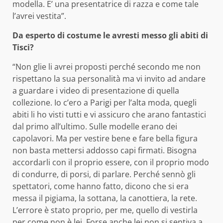
modella. E’ una presentatrice di razza e come tale
l’avrei vestita”.
Da esperto di costume le avresti messo gli abiti di
Tisci?
“Non glie li avrei proposti perché secondo me non
rispettano la sua personalità ma vi invito ad andare
a guardare i video di presentazione di quella
collezione. Io c’ero a Parigi per l’alta moda, quegli
abiti li ho visti tutti e vi assicuro che arano fantastici
dal primo all’ultimo. Sulle modelle erano dei
capolavori. Ma per vestire bene e fare bella figura
non basta mettersi addosso capi firmati. Bisogna
accordarli con il proprio essere, con il proprio modo
di condurre, di porsi, di parlare. Perché sennò gli
spettatori, come hanno fatto, dicono che si era
messa il pigiama, la sottana, la canottiera, la rete.
L’errore è stato proprio, per me, quello di vestirla
per come non è lei. Forse anche lei non si sentiva a