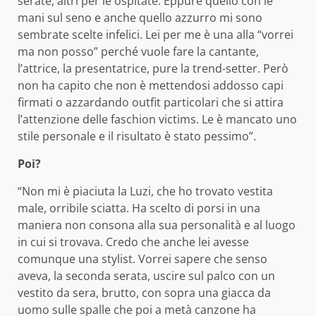
serate, altri per le ospitate. Eppure quello con le
mani sul seno e anche quello azzurro mi sono
sembrate scelte infelici. Lei per me è una alla “vorrei
ma non posso” perché vuole fare la cantante,
l’attrice, la presentatrice, pure la trend-setter. Però
non ha capito che non è mettendosi addosso capi
firmati o azzardando outfit particolari che si attira
l’attenzione delle faschion victims. Le è mancato uno
stile personale e il risultato è stato pessimo”.
Poi?
“Non mi è piaciuta la Luzi, che ho trovato vestita
male, orribile sciatta. Ha scelto di porsi in una
maniera non consona alla sua personalità e al luogo
in cui si trovava. Credo che anche lei avesse
comunque una stylist. Vorrei sapere che senso
aveva, la seconda serata, uscire sul palco con un
vestito da sera, brutto, con sopra una giacca da
uomo sulle spalle che poi a metà canzone ha