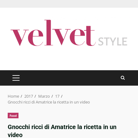
Skip
to
content
PRIMARY
MENU
Home
2017
Marzo
17
Gnocchi ricci di Amatrice la ricetta in un video
Food
Gnocchi ricci di Amatrice la ricetta in un
video