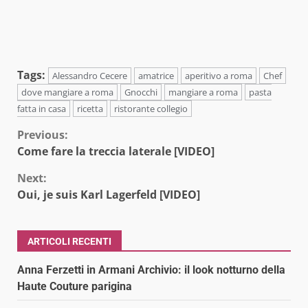
Tags:
Alessandro Cecere
amatrice
aperitivo a roma
Chef
dove mangiare a roma
Gnocchi
mangiare a roma
pasta
fatta in casa
ricetta
ristorante collegio
Continue
Previous:
Come fare la treccia laterale [VIDEO]
Reading
Next:
Oui, je suis Karl Lagerfeld [VIDEO]
ARTICOLI RECENTI
Anna Ferzetti in Armani Archivio: il look notturno della
Haute Couture parigina