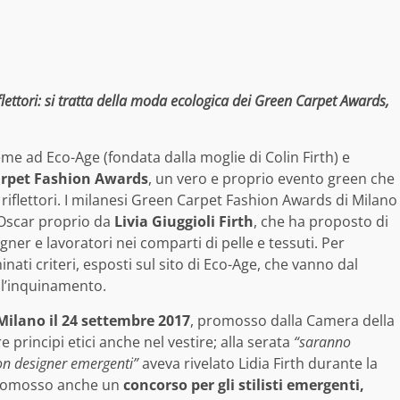
flettori: si tratta della moda ecologica dei Green Carpet Awards,
me ad Eco-Age (fondata dalla moglie di Colin Firth) e
rpet Fashion Awards
, un vero e proprio evento green che
 riflettori. I milanesi Green Carpet Fashion Awards di Milano
 Oscar proprio da
Livia Giuggioli Firth
, che ha proposto di
gner e lavoratori nei comparti di pelle e tessuti. Per
ati criteri, esposti sul sito di Eco-Age, che vanno dal
ell’inquinamento.
Milano il 24 settembre 2017
, promosso dalla Camera della
rincipi etici anche nel vestire; alla serata
“saranno
ion designer emergenti”
aveva rivelato Lidia Firth durante la
promosso anche un
concorso per gli stilisti emergenti,