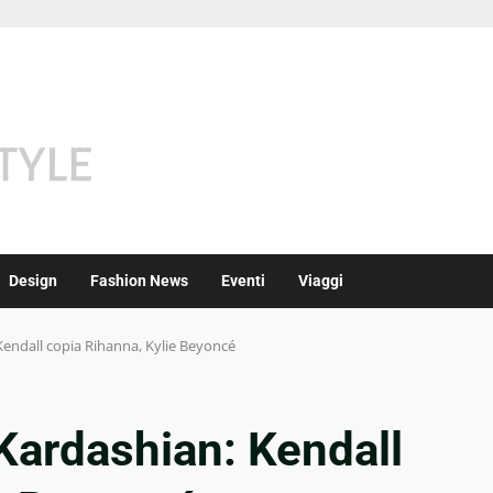
Design
Fashion News
Eventi
Viaggi
 Kendall copia Rihanna, Kylie Beyoncé
 Kardashian: Kendall