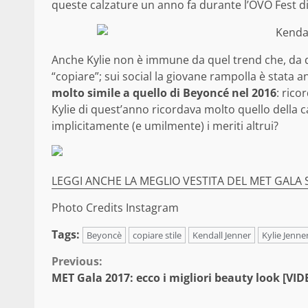
queste calzature un anno fa durante l’OVO Fest d
Anche Kylie non è immune da quel trend che, da dive
“copiare”; sui social la giovane rampolla è stata 
molto simile a quello di Beyoncé nel 2016
: rico
Kylie di quest’anno ricordava molto quello della
implicitamente (e umilmente) i meriti altrui?
LEGGI ANCHE LA MEGLIO VESTITA DEL MET GAL
Photo Credits Instagram
Tags:
Beyoncè
copiare stile
Kendall Jenner
Kylie Jenne
Continue
Previous:
MET Gala 2017: ecco i migliori beauty look [VID
Reading