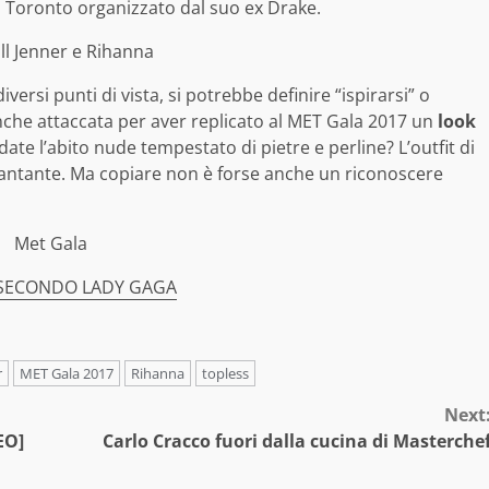
i Toronto organizzato dal suo ex Drake.
rsi punti di vista, si potrebbe definire “ispirarsi” o
anche attaccata per aver replicato al MET Gala 2017 un
look
rdate l’abito nude tempestato di pietre e perline? L’outfit di
 cantante. Ma copiare non è forse anche un riconoscere
A SECONDO LADY GAGA
r
MET Gala 2017
Rihanna
topless
Next
EO]
Carlo Cracco fuori dalla cucina di Masterche