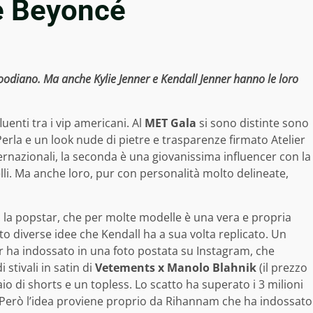
ie Beyoncé
ywoodiano. Ma anche Kylie Jenner e Kendall Jenner hanno le loro
luenti tra i vip americani. Al
MET Gala
si sono distinte sono
rla e un look nude di pietre e trasparenze firmato Atelier
ernazionali, la seconda è una giovanissima influencer con la
li. Ma anche loro, pur con personalità molto delineate,
: la popstar, che per molte modelle è una vera e propria
rato diverse idee che Kendall ha a sua volta replicato. Un
r ha indossato in una foto postata su Instagram, che
 stivali in satin di
Vetements x Manolo Blahnik
(il prezzo
o di shorts e un topless. Lo scatto ha superato i 3 milioni
l. Però l’idea proviene proprio da Rihannam che ha indossato