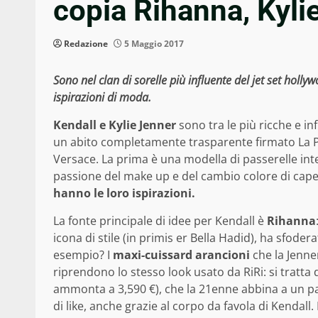
copia Rihanna, Kyl
Redazione
5 Maggio 2017
Sono nel clan di sorelle più influente del jet set holl
ispirazioni di moda.
Kendall e Kylie Jenner
sono tra le più ricche e inf
un abito completamente trasparente firmato La Pe
Versace. La prima è una modella di passerelle int
passione del make up e del cambio colore di capel
hanno le loro ispirazioni.
La fonte principale di idee per Kendall è
Rihanna
icona di stile (in primis er Bella Hadid), ha sfode
esempio? I
maxi-cuissard arancioni
che la Jenne
riprendono lo stesso look usato da RiRi: si tratta di
ammonta a 3,590 €), che la 21enne abbina a un pai
di like, anche grazie al corpo da favola di Kendal