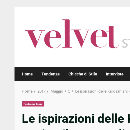
Skip
to
content
Home
Tendenze
Chicche di Stile
Interviste
Home
2017
Maggio
5
Le ispirazioni delle Kardashian:
Fashion Icon
Le ispirazioni delle