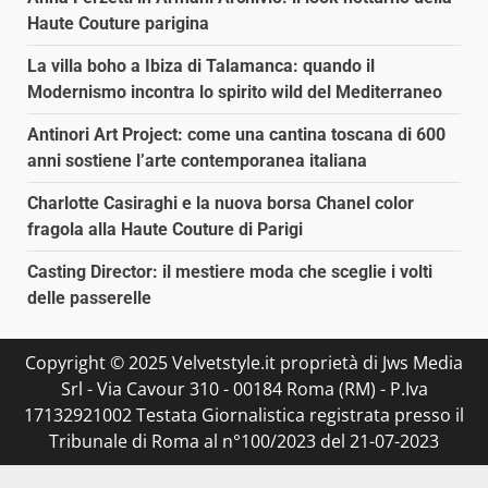
Haute Couture parigina
La villa boho a Ibiza di Talamanca: quando il
Modernismo incontra lo spirito wild del Mediterraneo
Antinori Art Project: come una cantina toscana di 600
anni sostiene l’arte contemporanea italiana
Charlotte Casiraghi e la nuova borsa Chanel color
fragola alla Haute Couture di Parigi
Casting Director: il mestiere moda che sceglie i volti
delle passerelle
Copyright © 2025 Velvetstyle.it proprietà di Jws Media
Srl - Via Cavour 310 - 00184 Roma (RM) - P.Iva
17132921002 Testata Giornalistica registrata presso il
Tribunale di Roma al n°100/2023 del 21-07-2023