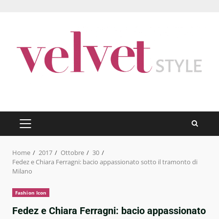
Skip
to
content
PRIMARY
MENU
Home
2017
Ottobre
30
Fedez e Chiara Ferragni: bacio appassionato sotto il tramonto di
Milano
Fashion Icon
Fedez e Chiara Ferragni: bacio appassionato