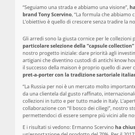
“Seguiamo una strada e abbiamo una visione”,
ha
brand Tony Scervino
, “La formula che abbiamo co
L’obiettivo è quello di crescere senza tradire la n
Gli arredi sono la giusta cornice per le collezioni 
particolare selezione della “capsule collection
nostro progetto iniziale: dare priorità agli invest
artigiani che diventino custodi di antichi know how
il successo della maison è proprio quello di av
pret-a-porter con la tradizione sartoriale itali
“La Russia per noi è un mercato molto important
da una clientela dal gusto raffinato, internazional
collezioni in tutto e per tutto made in Italy. L’a
collaborazione con “Il bosco dei ciliegi”, nostro s
permettendoci di essere sempre più vicini alle nost
E i risultati si vedono: Ermanno Scervino
ha chius
un’esportazione del prodotto del 70%. Per il 2017