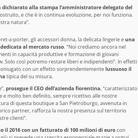
 dichiarato alla stampa l’amministratore delegato del
struito, e che è in continua evoluzione, per noi funziona.
ostra natura”.
pret-a-porter, gli accessori donna, la delicata lingerie e
una
” dedicata al mercato russo
. “Noi crediamo ancora nel
imenti in capacità produttive e formazione di giovani
. Solo così potremo restare liberi e indipendenti”. In effetti
er coniugato con un effetto sorprendentemente
lussuoso il
ana
tipica del su misura.
e”,
prosegue il CEO dell’azienda fiorentina
, “caratterizzato
e e molto ben definito, sempre ricettivo alle nostre
pertura di questa boutique a San Pietroburgo, avvenuta in
torico partner, rafforza la nostra presenza sul territorio
re clienti”.
o il 2016 con un fatturato di 100 milioni di euro
con
 giù si prevede una crescita esponenziale grazie a ormai