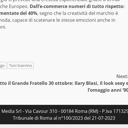
e che Europeo.
Dall’e-commerce numeri di tutto rispetto:
umentate del 40%
, segno che la creatività del marchio è
a moda, capace di scatenare le stesse emozioni anche in
oni.
rgo
Toni Scervino
Next
to il
Grande Fratello 30 ottobre: Ilary Blasi, il look sexy 
l’omaggio anni ‘9
s Media Srl - Via Cavour 310 - 00184 Roma (RM) - P.Iva 171329
Tribunale di Roma al n°100/2023 del 21-07-2023