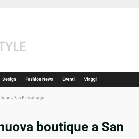
Design
Fashion News
Eventi
Viaggi
tique a San Pietroburgo
nuova boutique a San