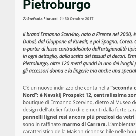
Pietroburgo
Stefania Fiorucci
30 Ottobre 2017
Il brand Ermanno Scervino, nato a Firenze nel 2000, è 
Dubai, dal Giappone al Kuwait, e poi Spagna, Corea, Cin
a-porter di lusso contraddistinto dall’artigianalità tip
in ogni dettaglio, dalla scelta dei tessuti ai decori
Pietroburgo, oltre 120 metri quadri in uno dei luoghi pi
gli accessori donna e la lingerie ma anche una specia
C’è un nuovo indirizzo che conta nella
“seconda ca
Nord”: è Nevskij Prospekt 12, centralissima zo
boutique di Ermanno Scervino, dietro al Museo del
design dell’atelier fatto di elementi dalla forte c
pannelli lignei resi ancora più preziosi da vetri
sono in raffinato
marmo di Carrara
. L’ambienta
caratteristico della Maison riconoscibile nelle b