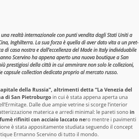
una realtà internazionale con punti vendita dagli Stati Uniti a
a, Inghilterra. La sua forza è quella di aver dato vita a un pret-
ica di casa nostra e dall’eccellenza del Made in Italy individuabile
. Ermanno Scervino ha appena aperto una nuova boutique a San
ù prestigiosi della città in cui ammirare non solo le collezioni,
le capsule collection dedicata proprio al mercato russo.
pitale della Russia”, altrimenti detta “La Venezia del
na di San Pietroburgo
in cui è stata appena aperta una
l’Ermitage. Dalle due ampie vetrine si scorge l’interior
aratterizzazione materica e arredi minimal: le pareti sono
in
 fumè rifiniti con acciaio laccato ne
ro mentre i pavimenti
zione è stata appositamente studiata seguendo il concept
outique Ermanno Scervino di tutto il mondo.