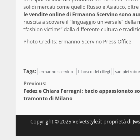
solidi mercati come quello Russo e Asiatico, oltr
le vendite online di Ermanno Scervino sono a
riuscita a scovare il “linguaggio universale” dell
“fashion victims” dalla differente cultura e tradizi
Photo Credits: Ermanno Scervino Press Office
Tags:
ermanno scervino
Il bosco dei ciliegi
san pietrobu
Continue
Previous:
Fedez e Chiara Ferragni: bacio appassionato sot
Reading
tramonto di Milano
Copyright © 2025 Velvetstyle.it proprietà di Jw