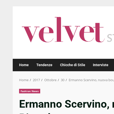
Skip
to
content
Home
Tendenze
Chicche di Stile
Interviste
Home
2017
Ottobre
30
Ermanno Scervino, nuova bou
Fashion News
Ermanno Scervino, 