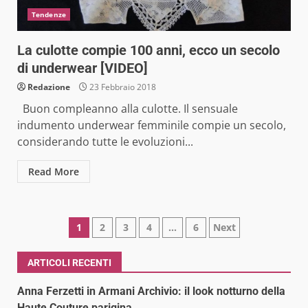
Tendenze
La culotte compie 100 anni, ecco un secolo
di underwear [VIDEO]
Redazione
23 Febbraio 2018
Buon compleanno alla culotte. Il sensuale
indumento underwear femminile compie un secolo,
considerando tutte le evoluzioni...
Read More
Paginazione
1
2
3
4
…
6
Next
degli
ARTICOLI RECENTI
articoli
Anna Ferzetti in Armani Archivio: il look notturno della
Haute Couture parigina