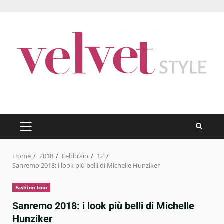
Skip
to
content
PRIMARY
MENU
Home
2018
Febbraio
12
Sanremo 2018: i look più belli di Michelle Hunziker
Fashion Icon
Sanremo 2018: i look più belli di Michelle
Hunziker