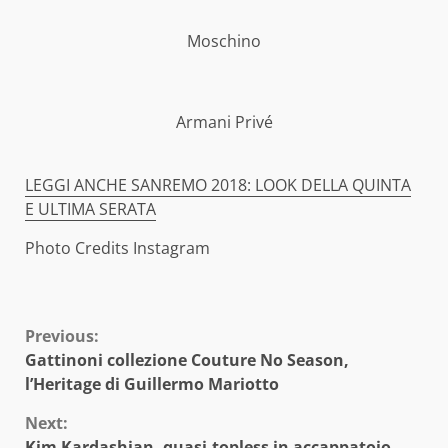
Moschino
Armani Privé
LEGGI ANCHE SANREMO 2018: LOOK DELLA QUINTA
E ULTIMA SERATA
Photo Credits Instagram
Continue
Previous:
Gattinoni collezione Couture No Season,
Reading
l’Heritage di Guillermo Mariotto
Next:
Kim Kardashian, quasi-topless in accappatoio