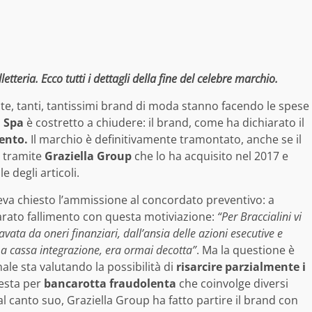
tteria. Ecco tutti i dettagli della fine del celebre marchio.
te, tanti, tantissimi brand di moda stanno facendo le spese
i Spa
è costretto a chiudere: il brand, come ha dichiarato il
ento.
Il marchio è definitivamente tramontato, anche se il
o tramite
Graziella Group
che lo ha acquisito nel 2017 e
degli articoli.
veva chiesto l’ammissione al concordato preventivo: a
arato fallimento con questa motiviazione:
“Per Braccialini vi
avata da oneri finanziari, dall’ansia delle azioni esecutive e
o a cassa integrazione, era ormai decotta”
. Ma la questione è
le sta valutando la possibilità di
risarcire parzialmente i
esta per
bancarotta fraudolenta
che coinvolge diversi
al canto suo, Graziella Group ha fatto partire il brand con