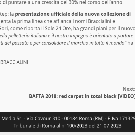
 di puntare a una crescita del 30% nel corso dell’anno.
tep: la
presentazione ufficiale della nuova collezione di
nta la prima linea che affianca i nomi Braccialini e
Gori, come riporta Il Sole 24 Ore, ha grandi piani per il nuov
della pelletteria italiana e il nostro impegno è orientato a portare
ti del passato e per consolidare il marchio in tutto il mondo”
ha
Next
BAFTA 2018: red carpet in total black [VIDEO
s Media Srl - Via Cavour 310 - 00184 Roma (RM) - P.Iva 171329
Tribunale di Roma al n°100/2023 del 21-07-2023