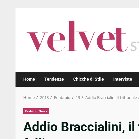
Skip
to
content
Home
Tendenze
Chicche di Stile
Interviste
Home
2018
Febbraio
19
Addio Braccialini, il tribunale 
Fashion News
Addio Braccialini, il