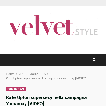
Skip
to
content
PRIMARY
MENU
Home
2018
Marzo
26
Kate Upton supersexy nella campagna Yamamay [VIDEO]
Fashion News
Kate Upton supersexy nella campagna
Yamamay [VIDEO]