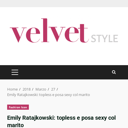
Skip
to
content
PRIMARY
MENU
Home
2018
Marzo
27
Emily Ratajkowski: topless e posa sexy col marito
Fashion Icon
Emily Ratajkowski: topless e posa sexy col
marito