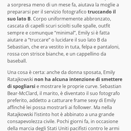
a sorpresa meno di un mese fa, aiutava la moglie a
prepararsi per il servizio fotografico
truccando il
suo lato B
. Corpo uniformemente abbronzato,
cascata di capelli scuri sciolti sulle spalle, outfit
sempre e comunque “minimal”, Emily si è fatta
aiutare a “truccare” o lucidare il suo lato B da
Sebastian, che era vestito in tuta, felpa e pantaloni,
rossa con strisce bianche, e un cappellino da
baseball.
Una cosa è certa: anche da donna sposata, Emily
Ratajkowski
non ha alcuna intenzione di smettere
di spogliarsi
e mostrare le proprie curve. Sebastian
Bear-McClard, il marito, è diventato il suo fotografo
preferito, addetto a catturare frame sexy di Emily
affinché lei possa mostrarli ai follower. Ma nella
Ratajkowski l’istinto hot è abbinato a una grande
consapevolezza civile. Pochi giorni fa, in occasione
della marcia degli Stati Uniti pacifisti contro le armi