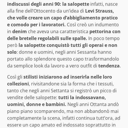
indiscussi degli anni 90: la salopette
infatti, nasce
alla fine dell’Ottocento da un’idea di
Levi Strauss,
che volle creare un capo d’abbigliamento pratico
e comodo per i lavoratori.
Così creò un indumento
in
denim
che aveva una caratteristica
pettorina con
delle bretelle regolabili sulle spalle.
In poco tempo
però
la salopette conquistò tutti gli operai e non
solo
: donne e uomini, negli anni Sessanta hanno
portato allo splendore questo capo trasformandolo
da semplice look da lavoro a vero outfit di
tendenza
.
Così gli
stilisti iniziarono ad inserirla nelle loro
collezioni
, rivisitandone sia la forma che i tessuti,
tanto che negli anni Settanta si registrò un picco di
vendite delle salopette:
tutti la indossavano,
uomini, donne e bambini.
Negli anni Ottanta andò
piano piano scomparendo, ma non abbandonò mai
completamente la scena, infatti continua tutt’ora, ad
essere un capo amato ed indossato soprattutto in