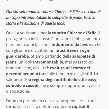
Questa settimana la rubrica Chicche di Stile si occupa di
un capo intramontabile: la salopette di jeans. Ecco la
storia e l’evoluzione di questo look.
Questa settimana, per la
rubrica Chicche di Stile
, il
protagonista indiscusso è un capo d’abbigliamento
nato molti anni fa, come
indumento da lavoro,
che
con gli anni è diventato un
must have in ogni
guardaroba
. Stiamo parlando della
salopette di
jeans
: un look
intramontabile
, mai passato di
moda ma che, anzi,
si è evoluto nel corso dei
decenni per adattarsi
alle tendenze e agli
stili
. La
salopette
è la regina degli outift dello stile easy,
comodo e casual
che è sempre opportuno avere a
disposizione.
Dopo un periodo in cui si erano spenti i riflettori,
torna sulla cresta dell’onda uno dei
capisaldi