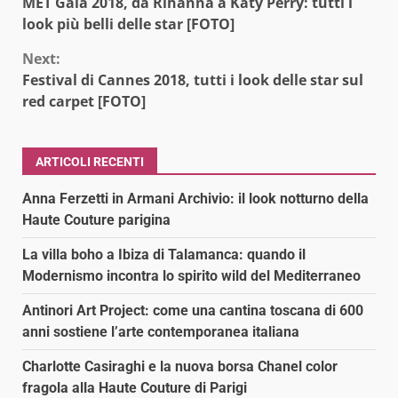
MET Gala 2018, da Rihanna a Katy Perry: tutti i
Reading
look più belli delle star [FOTO]
Next:
Festival di Cannes 2018, tutti i look delle star sul
red carpet [FOTO]
ARTICOLI RECENTI
Anna Ferzetti in Armani Archivio: il look notturno della
Haute Couture parigina
La villa boho a Ibiza di Talamanca: quando il
Modernismo incontra lo spirito wild del Mediterraneo
Antinori Art Project: come una cantina toscana di 600
anni sostiene l’arte contemporanea italiana
Charlotte Casiraghi e la nuova borsa Chanel color
fragola alla Haute Couture di Parigi