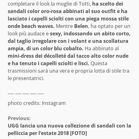
completare il look la moglie di Totti,
ha scelto dei
sandali color oro-rosa abbinati al suo outfit e ha
lasciato i capelli sciolti con una piega mossa stile
onde beach waves.
Mentre
Belen
, ha optato per un
look più audace e
sexy, indossando un abito corto,
dal taglio irregolare con i volant e una scollatura
ampia, di un color blu cobalto.
Ha abbinato al
mini-dress dei décolleté dal tacco alto color nude
e ha tenuto i capelli sciolti e lisci.
Questa
trasmissioni sarà una vera e propria lotta di stile tra
le presentatrici.
photo credits: Instagram
Continue
Previous:
UGG lancia una nuova collezione di sandali con la
Reading
pelliccia per l’estate 2018 [FOTO]