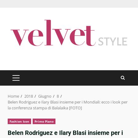
Skip
to
content
PRIMARY
MENU
Home
2018
Giugno
8
Belen Rodriguez e Ilary Blasi insieme per i Mondiali: ecco i look per
la conferenza stampa di Balalaika [FOTO]
Fashion Icon
Primo Piano
Belen Rodriguez e Ilary Blasi insieme per i