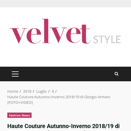
Skip
to
content
PRIMARY
MENU
Home
2018
Luglio
4
Haute Couture Autunno-Inverno 2018/19 di Giorgio Armani
[FOTO+VIDEO]
Fashion News
Haute Couture Autunno-Inverno 2018/19 di