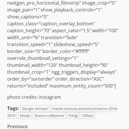
nextgen_pro_horizontal_filmstrip” image_crop=”0″
image_pan=”1″ show_playback_controls=”1″
show_captions=”0″
caption_class=”caption_overlay_bottom”
caption_height=”70″ aspect_ratio=”1.5″ width=”100″
width_unit=”%” transition=”fade”
transition_speed=”1″ slideshow_speed=”5″
border_size=”0″ border_color=”#ffffff”
override_thumbnail_settings=”1″
thumbnail_width=”120″ thumbnail_height=”90″
thumbnail_crop=”1″ ngg_triggers_display=”always”
order_by=”sortorder” order_direction=”ASC”
returns=”included” maximum_entity_count=”500″]
photo credits: instagram
Tags:
Giorgio Armani
Haute couture autunno/inverno 2018-
2019
Moda
Nuova collezione
Parigi
Sfilata
Continue
Previous: