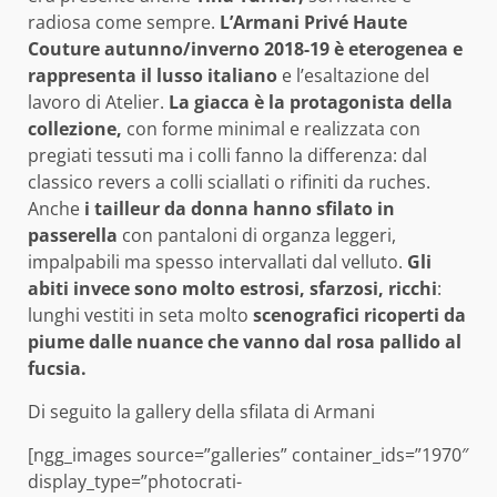
radiosa come sempre.
L’Armani Privé Haute
Couture autunno/inverno 2018-19 è eterogenea e
rappresenta il lusso italiano
e l’esaltazione del
lavoro di Atelier.
La giacca è la protagonista della
collezione,
con forme minimal e realizzata con
pregiati tessuti ma i colli fanno la differenza: dal
classico revers a colli sciallati o rifiniti da ruches.
Anche
i tailleur da donna hanno sfilato in
passerella
con pantaloni di organza leggeri,
impalpabili ma spesso intervallati dal velluto.
Gli
abiti invece sono molto estrosi, sfarzosi, ricchi
:
lunghi vestiti in seta molto
scenografici ricoperti da
piume dalle nuance che vanno dal rosa pallido al
fucsia.
Di seguito la gallery della sfilata di Armani
[ngg_images source=”galleries” container_ids=”1970″
display_type=”photocrati-