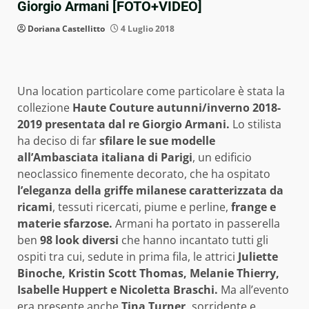
Giorgio Armani [FOTO+VIDEO]
Doriana Castellitto
4 Luglio 2018
Una location particolare come particolare è stata la
collezione
Haute Couture autunni/inverno 2018-
2019 presentata dal re Giorgio Armani.
Lo stilista
ha deciso di far
sfilare le sue modelle
all’Ambasciata italiana di Parigi
, un edificio
neoclassico finemente decorato, che ha ospitato
l’eleganza della griffe milanese caratterizzata da
ricami
, tessuti ricercati, piume e perline,
frange e
materie sfarzose.
Armani ha portato in passerella
ben
98 look diversi
che hanno incantato tutti gli
ospiti tra cui, sedute in prima fila, le attrici
Juliette
Binoche, Kristin Scott Thomas, Melanie Thierry,
Isabelle Huppert e Nicoletta Braschi.
Ma all’evento
era presente anche
Tina Turner,
sorridente e