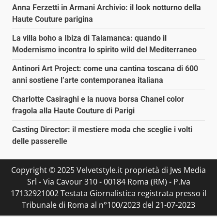
Anna Ferzetti in Armani Archivio: il look notturno della
Haute Couture parigina
La villa boho a Ibiza di Talamanca: quando il
Modernismo incontra lo spirito wild del Mediterraneo
Antinori Art Project: come una cantina toscana di 600
anni sostiene l’arte contemporanea italiana
Charlotte Casiraghi e la nuova borsa Chanel color
fragola alla Haute Couture di Parigi
Casting Director: il mestiere moda che sceglie i volti
delle passerelle
Copyright © 2025 Velvetstyle.it proprietà di Jws Media
Srl - Via Cavour 310 - 00184 Roma (RM) - P.Iva
17132921002 Testata Giornalistica registrata presso il
Tribunale di Roma al n°100/2023 del 21-07-2023