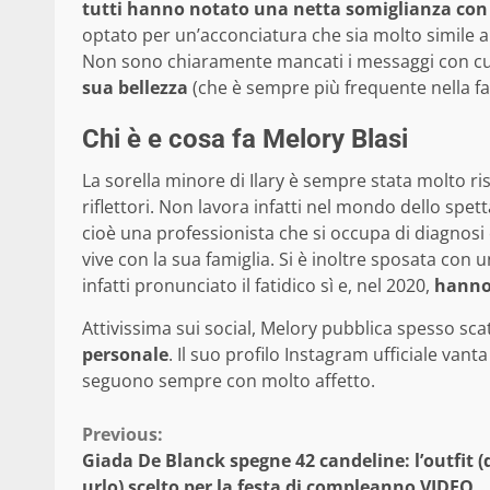
tutti hanno notato una netta somiglianza con il
optato per un’acconciatura che sia molto simile a 
Non sono chiaramente mancati i messaggi con cui
sua bellezza
(che è sempre più frequente nella fam
Chi è e cosa fa Melory Blasi
La sorella minore di Ilary è sempre stata molto ri
riflettori. Non lavora infatti nel mondo dello spe
cioè una professionista che si occupa di diagnosi e
vive con la sua famiglia. Si è inoltre sposata co
infatti pronunciato il fatidico sì e, nel 2020,
hanno 
Attivissima sui social, Melory pubblica spesso sca
personale
. Il suo profilo Instagram ufficiale vanta
seguono sempre con molto affetto.
Continue
Previous:
Giada De Blanck spegne 42 candeline: l’outfit (
Reading
urlo) scelto per la festa di compleanno VIDEO