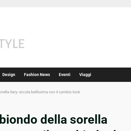
Design
Fashion News
Eventi
Viaggi
rella Ilary: eccola bellissima con il cambio look
biondo della sorella