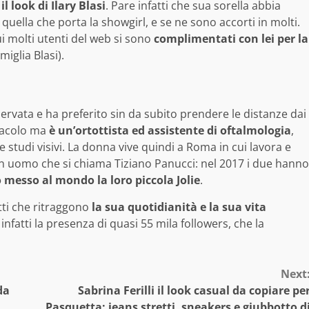
 look di Ilary Blasi
. Pare infatti che sua sorella abbia
quella che porta la showgirl, e se ne sono accorti in molti.
 molti utenti del web si sono
complimentati con lei per la
iglia Blasi).
servata e ha preferito sin da subito prendere le distanze dai
ttacolo ma
è un’ortottista ed assistente di oftalmologia
,
 studi visivi. La donna vive quindi a Roma in cui lavora e
n un uomo che si chiama Tiziano Panucci: nel 2017 i due hanno
messo al mondo la loro piccola Jolie
.
tti che ritraggono
la sua quotidianità e la sua vita
 infatti la presenza di quasi 55 mila followers, che la
Next
da
Sabrina Ferilli il look casual da copiare pe
Pasquetta: jeans stretti, sneakers e giubbotto d