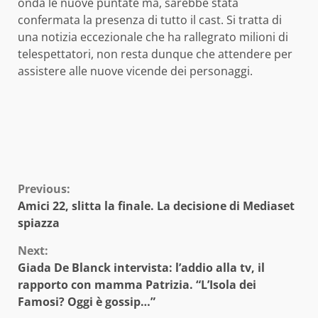
onda le nuove puntate ma, sarebbe stata
confermata la presenza di tutto il cast. Si tratta di
una notizia eccezionale che ha rallegrato milioni di
telespettatori, non resta dunque che attendere per
assistere alle nuove vicende dei personaggi.
Continue
Previous:
Amici 22, slitta la finale. La decisione di Mediaset
Reading
spiazza
Next:
Giada De Blanck intervista: l’addio alla tv, il
rapporto con mamma Patrizia. “L’Isola dei
Famosi? Oggi è gossip…”