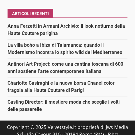
ARTICOLI RECENTI
Anna Ferzetti in Armani Archivio: il look notturno della
Haute Couture parigina
La villa boho a Ibiza di Talamanca: quando il
Modernismo incontra lo spirito wild del Mediterraneo
Antinori Art Project: come una cantina toscana di 600
anni sostiene l’arte contemporanea italiana
Charlotte Casiraghi e la nuova borsa Chanel color
fragola alla Haute Couture di Parigi
Casting Director: il mestiere moda che sceglie i volti
delle passerelle
Copyright © 2025 Velvetstyle.it proprietà di Jws Media
Srl - Via Cavour 310 - 00184 Roma (RM) - P.Iva