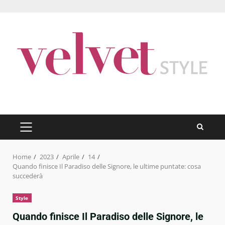
Skip
to
content
PRIMARY
MENU
Home
2023
Aprile
14
Quando finisce Il Paradiso delle Signore, le ultime puntate: cosa
succederà
Style
Quando finisce Il Paradiso delle Signore, le