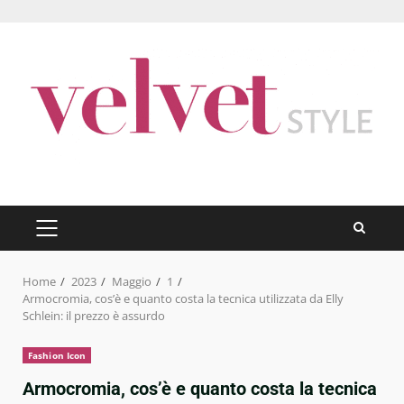
Skip
to
content
PRIMARY
MENU
Home
2023
Maggio
1
Armocromia, cos’è e quanto costa la tecnica utilizzata da Elly
Schlein: il prezzo è assurdo
Fashion Icon
Armocromia, cos’è e quanto costa la tecnica